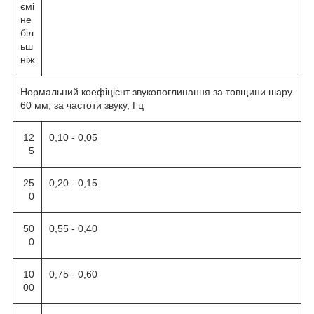
ємі
не
біл
ьш
ніж
Нормальний коефіцієнт звукопоглинання за товщини шару
60 мм, за частоти звуку, Гц
12
0,10 - 0,05
5
25
0,20 - 0,15
0
50
0,55 - 0,40
0
10
0,75 - 0,60
00