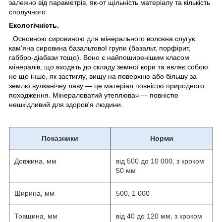
залежно від параметрів, як-от щільність матеріалу та кількість
сполучного.
Екологічність.
Основною сировиною для мінерального волокна слугує
кам'яна сировина базальтової групи (базальт, порфірит,
габбро-діабази тощо). Воно є найпоширенішим класом
мінералів, що входять до складу земної кори та являє собою
не що інше, як застиглу, вищу на поверхню або більшу за
землю вулканічну лаву — це матеріал повністю природного
походження. Мінераловатий утеплювач — повністю
нешкідливий для здоров'я людини.
Показники
Норми
Довжина, мм
від 500 до 10 000, з кроком
50 мм
Ширина, мм
500, 1 000
Товщина, мм
від 40 до 120 мм, з кроком