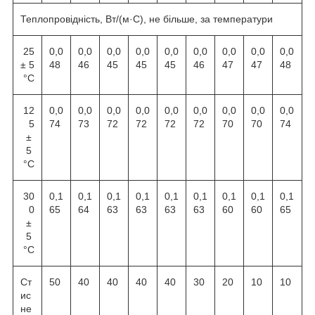
Теплопровідність, Вт/(м·С), не більше, за температури
25
0,0
0,0
0,0
0,0
0,0
0,0
0,0
0,0
0,0
± 5
48
46
45
45
45
46
47
47
48
°С
12
0,0
0,0
0,0
0,0
0,0
0,0
0,0
0,0
0,0
5
74
73
72
72
72
72
70
70
74
±
5
°С
30
0,1
0,1
0,1
0,1
0,1
0,1
0,1
0,1
0,1
0
65
64
63
63
63
63
60
60
65
±
5
°С
Ст
50
40
40
40
40
30
20
10
10
ис
не