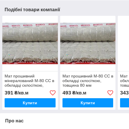
Подібні товари компанії
Мат прошивний
Мат прошивний М-80 СС в
Мат 
мінералований М-80 СС в
обкладці склосіткою,
обкл
обкладці склосіткою,
товщина 80 мм
тов
товщина 60 мм
391
493
343
₴/кв.м
₴/кв.м
Купити
Купити
Про нас