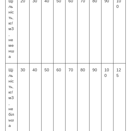
Щі
20
30
40
50
60
70
80
90
10
ль
0
ніс
ть,
кг/
м3
,
не
ме
нш
а
Щі
30
40
50
60
70
80
90
10
12
ль
0
5
ніс
ть,
кг/
м3
,
не
біл
ьш
а