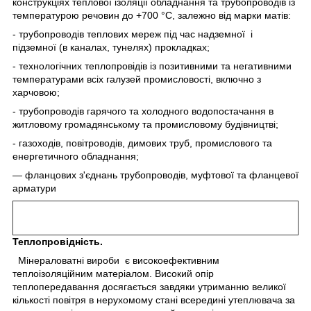
конструкціях теплової ізоляції обладнання та трубопроводів із
температурою речовин до +700 °C, залежно від марки матів:
- трубопроводів теплових мереж під час надземної і
підземної (в каналах, тунелях) прокладках;
- технологічних теплопровідів із позитивними та негативними
температурами всіх галузей промисловості, включно з
харчовою;
- трубопроводів гарячого та холодного водопостачання в
житловому громадянському та промисловому будівництві;
- газоходів, повітроводів, димових труб, промислового та
енергетичного обладнання;
— фланцових з'єднань трубопроводів, муфтової та фланцевої
арматури
Теплопровідність.
Мінераловатні вироби
є високоефективним
теплоізоляційним матеріалом. Високий опір
теплопередавання досягається завдяки утриманню великої
кількості повітря в нерухомому стані всередині утеплювача за