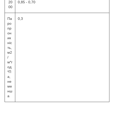
20
0,85 - 0,70
00
Па
0,3
ро
пр
он
ик
ніс
ть,
м2
/
м*г
од
*П
а,
не
ме
нш
а