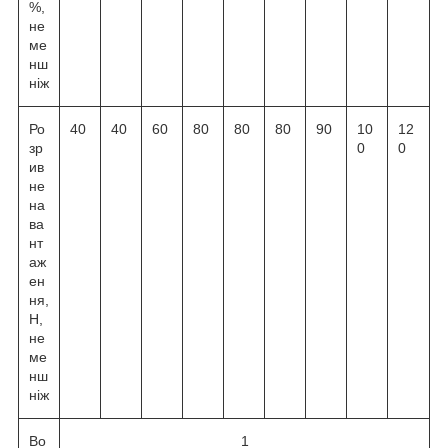
%,
не
ме
нш
ніж
Ро
40
40
60
80
80
80
90
10
12
зр
0
0
ив
не
на
ва
нт
аж
ен
ня,
Н,
не
ме
нш
ніж
Во
1