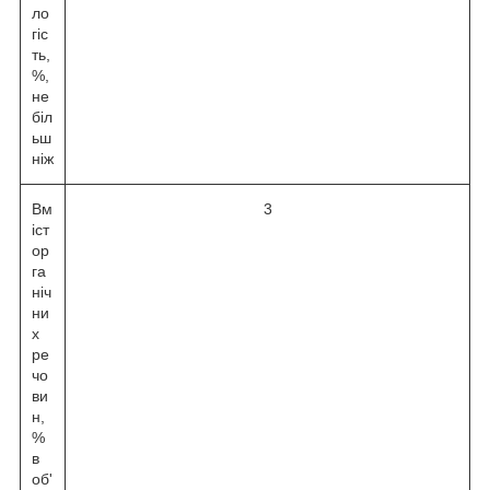
ло
гіс
ть,
%,
не
біл
ьш
ніж
Вм
3
іст
ор
га
ніч
ни
х
ре
чо
ви
н,
%
в
об'