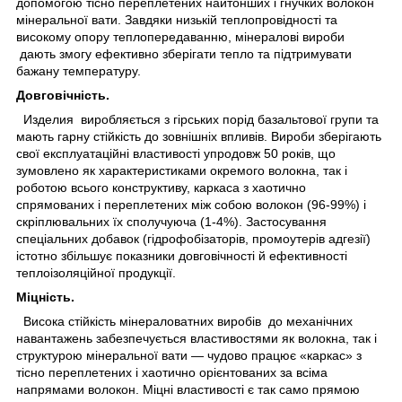
допомогою тісно переплетених найтонших і гнучких волокон
мінеральної вати. Завдяки низькій теплопровідності та
високому опору теплопередаванню, мінералові вироби
дають змогу ефективно зберігати тепло та підтримувати
бажану температуру.
Довговічність.
Изделия
виробляється з гірських порід базальтової групи та
мають гарну стійкість до зовнішніх впливів. Вироби зберігають
свої експлуатаційні властивості упродовж 50 років, що
зумовлено як характеристиками окремого волокна, так і
роботою всього конструктиву, каркаса з хаотично
спрямованих і переплетених між собою волокон (96-99%) і
скріплювальних їх сполучуюча (1-4%). Застосування
спеціальних добавок (гідрофобізаторів, промоутерів адгезії)
істотно збільшує показники довговічності й ефективності
теплоізоляційної продукції.
Міцність.
Висока стійкість мінераловатних виробів до механічних
навантажень забезпечується властивостями як волокна, так і
структурою мінеральної вати — чудово працює «каркас» з
тісно переплетених і хаотично орієнтованих за всіма
напрямами волокон. Міцні властивості є так само прямою