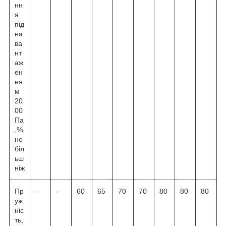
нн
я
під
на
ва
нт
аж
ен
ня
м
20
00
Па
,%,
не
біл
ьш
ніж
Пр
-
-
60
65
70
70
80
80
80
уж
ніс
ть,