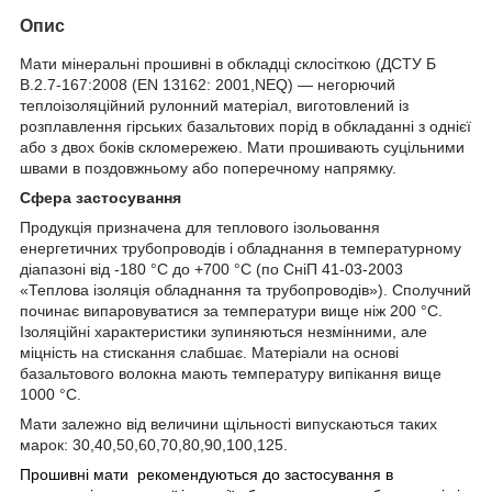
Опис
Мати мінеральні прошивні в обкладці склосіткою (ДСТУ Б
В.2.7-167:2008 (EN 13162: 2001,NEQ) — негорючий
теплоізоляційний рулонний матеріал, виготовлений із
розплавлення гірських базальтових порід в обкладанні з однієї
або з двох боків скломережею. Мати прошивають суцільними
швами в поздовжньому або поперечному напрямку.
Сфера застосування
Продукція призначена для теплового ізольовання
енергетичних трубопроводів і обладнання в температурному
діапазоні від -180 °C до +700 °C (по СніП 41-03-2003
«Теплова ізоляція обладнання та трубопроводів»). Сполучний
починає випаровуватися за температури вище ніж 200 °C.
Ізоляційні характеристики зупиняються незмінними, але
міцність на стискання слабшає. Матеріали на основі
базальтового волокна мають температуру випікання вище
1000 °C.
Мати залежно від величини щільності випускаються таких
марок: 30,40,50,60,70,80,90,100,125.
Прошивні мати рекомендуються до застосування в