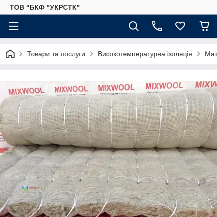
ТОВ "БКФ "УКРСТК"
Товари та послуги
Високотемпературна ізоляція
Мат