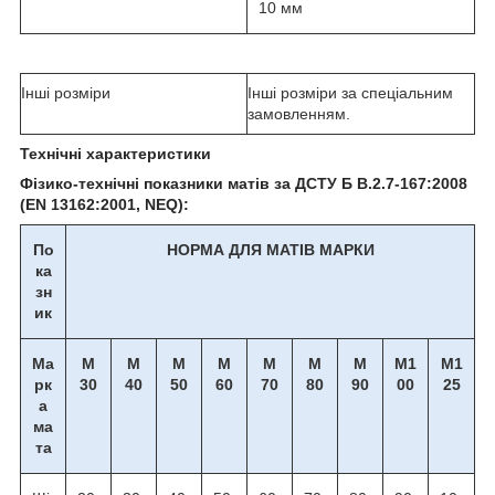
10 мм
Інші розміри
Інші розміри за спеціальним
замовленням.
Технічні характеристики
Фізико-технічні показники матів за ДСТУ Б В.2.7-167:2008
(EN 13162:2001, NEQ):
По
НОРМА ДЛЯ МАТІВ МАРКИ
ка
зн
ик
Ма
М
М
М
М
М
М
М
М1
М1
рк
30
40
50
60
70
80
90
00
25
а
ма
та