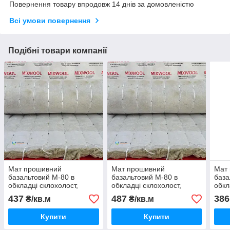
Повернення товару впродовж 14 днів за домовленістю
Всі умови повернення
Подібні товари компанії
Мат прошивний
Мат прошивний
Мат
базальтовий М-80 в
базальтовий М-80 в
база
обкладці склохолост,
обкладці склохолост,
обкл
товщина 70 мм
товщина 80 мм
тов
437
487
386
₴/кв.м
₴/кв.м
Купити
Купити