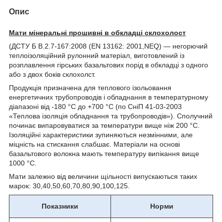
Опис
Мати мінеральні прошивні в обкладці склохолост
(ДСТУ Б В.2.7-167:2008 (EN 13162: 2001,NEQ) — негорючий
теплоізоляційний рулонний матеріал, виготовлений із
розплавлення гірських базальтових порід в обкладці з одного
або з двох боків склохолст.
Продукція призначена для теплового ізольовання
енергетичних трубопроводів і обладнання в температурному
діапазоні від -180 °C до +700 °C (по СніП 41-03-2003
«Теплова ізоляція обладнання та трубопроводів»). Сполучний
починає випаровуватися за температури вище ніж 200 °C.
Ізоляційні характеристики зупиняються незмінними, але
міцність на стискання слабшає. Матеріали на основі
базальтового волокна мають температуру випікання вище
1000 °C.
Мати залежно від величини щільності випускаються таких
марок: 30,40,50,60,70,80,90,100,125.
Показники
Норми