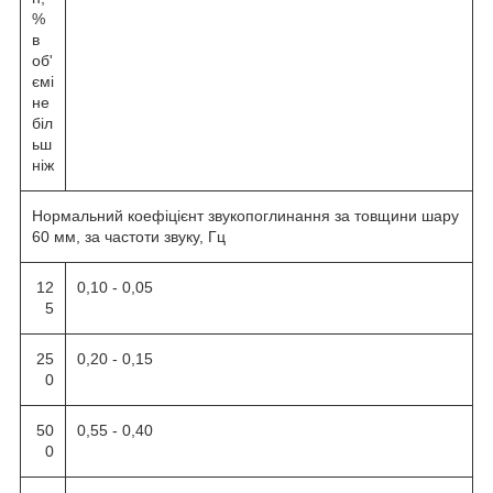
%
в
об'
ємі
не
біл
ьш
ніж
Нормальний коефіцієнт звукопоглинання за товщини шару
60 мм, за частоти звуку, Гц
12
0,10 - 0,05
5
25
0,20 - 0,15
0
50
0,55 - 0,40
0