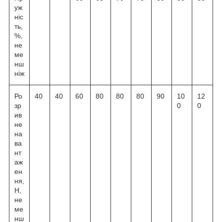
уж
ніс
ть,
%,
не
ме
нш
ніж
Ро
40
40
60
80
80
80
90
10
12
зр
0
0
ив
не
на
ва
нт
аж
ен
ня,
Н,
не
ме
нш