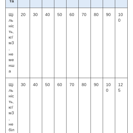
та
Щі
20
30
40
50
60
70
80
90
10
ль
0
ніс
ть,
кг/
м3
,
не
ме
нш
а
Щі
30
40
50
60
70
80
90
10
12
ль
0
5
ніс
ть,
кг/
м3
,
не
біл