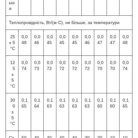
ьш
а
Теплопровідність, Вт/(м·С), не більше, за температури
25
0,0
0,0
0,0
0,0
0,0
0,0
0,0
0,0
0,0
± 5
48
46
45
45
45
46
47
47
48
°С
12
0,0
0,0
0,0
0,0
0,0
0,0
0,0
0,0
0,0
5
74
73
72
72
72
72
70
70
74
±
5
°С
30
0,1
0,1
0,1
0,1
0,1
0,1
0,1
0,1
0,1
0
65
64
63
63
63
63
60
60
65
±
5
°С
Ст
50
40
40
40
40
30
20
10
10