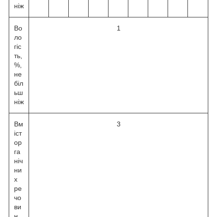
ніж
Во
1
ло
гіс
ть,
%,
не
біл
ьш
ніж
Вм
3
іст
ор
га
ніч
ни
х
ре
чо
ви
н,