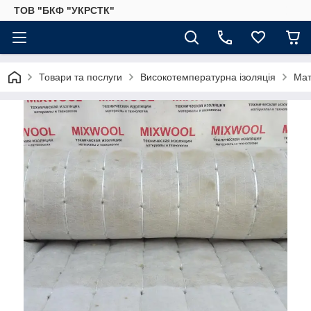
ТОВ "БКФ "УКРСТК"
Товари та послуги
Високотемпературна ізоляція
Мат