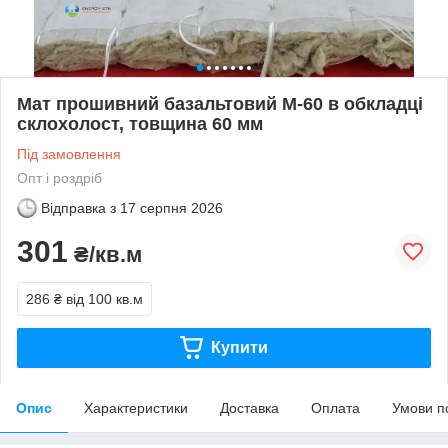
Мат прошивний базальтовий М-60 в обкладці
склохолост, товщина 60 мм
Під замовлення
Опт і роздріб
Відправка з
17 серпня 2026
301
₴/кв.м
286 ₴
від 100 кв.м
Купити
Опис
Характеристики
Доставка
Оплата
Умови п