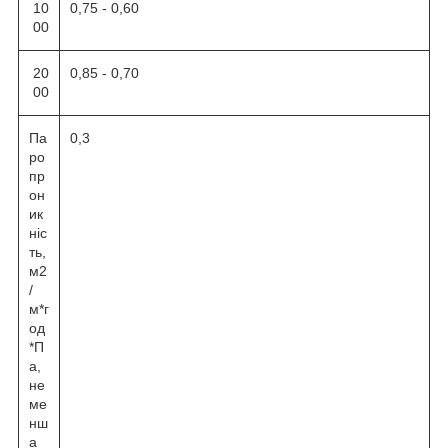
10
0,75 - 0,60
00
20
0,85 - 0,70
00
Па
0,3
ро
пр
он
ик
ніс
ть,
м2
/
м*г
од
*П
а,
не
ме
нш
а