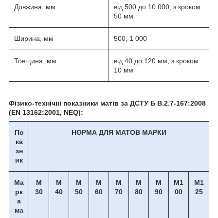
Довжина, мм
від 500 до 10 000, з кроком
50 мм
Ширина, мм
500, 1 000
Товщина, мм
від 40 до 120 мм, з кроком
10 мм
Фізико-технічні показники матів за ДСТУ Б В.2.7-167:2008
(EN 13162:2001, NEQ):
По
НОРМА ДЛЯ МАТОВ МАРКИ
ка
зн
ик
Ма
М
М
М
М
М
М
М
М1
М1
рк
30
40
50
60
70
80
90
00
25
а
ма