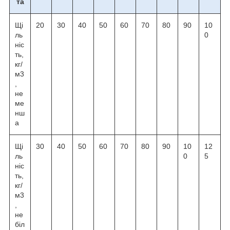
та
Щі
20
30
40
50
60
70
80
90
10
ль
0
ніс
ть,
кг/
м3
,
не
ме
нш
а
Щі
30
40
50
60
70
80
90
10
12
ль
0
5
ніс
ть,
кг/
м3
,
не
біл