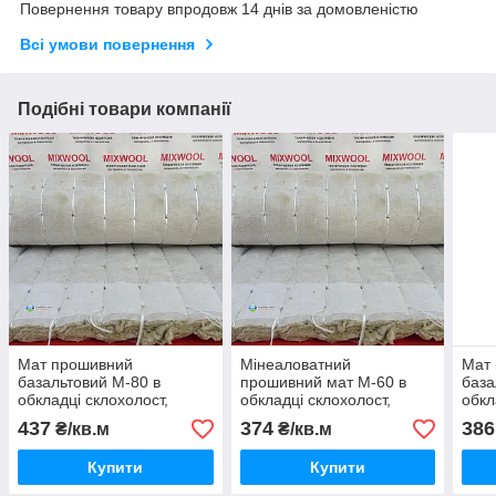
Повернення товару впродовж 14 днів за домовленістю
Всі умови повернення
Подібні товари компанії
Мат прошивний
Мінеаловатний
Мат
базальтовий М-80 в
прошивний мат М-60 в
база
обкладці склохолост,
обкладці склохолост,
обкл
товщина 70 мм
товщина 80 мм
тов
437
374
386
₴/кв.м
₴/кв.м
Купити
Купити