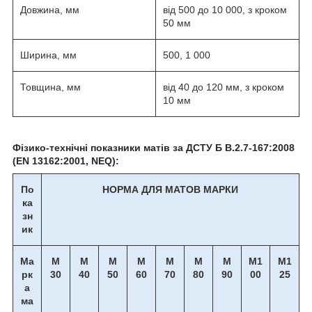
Довжина, мм
від 500 до 10 000, з кроком
50 мм
Ширина, мм
500, 1 000
Товщина, мм
від 40 до 120 мм, з кроком
10 мм
Фізико-технічні показники матів за ДСТУ Б В.2.7-167:2008
(EN 13162:2001, NEQ):
По
НОРМА ДЛЯ МАТОВ МАРКИ
ка
зн
ик
Ма
М
М
М
М
М
М
М
М1
М1
рк
30
40
50
60
70
80
90
00
25
а
ма