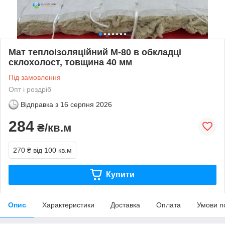
Мат теплоізоляційний М-80 в обкладці
склохолост, товщина 40 мм
Під замовлення
Опт і роздріб
Відправка з
16 серпня 2026
284
₴/кв.м
270 ₴
від 100 кв.м
Купити
Опис
Характеристики
Доставка
Оплата
Умови п