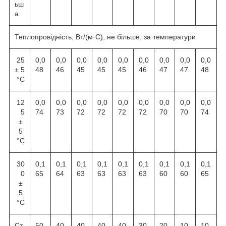
ьш
а
Теплопровідність, Вт/(м·С), не більше, за температури
25
0,0
0,0
0,0
0,0
0,0
0,0
0,0
0,0
0,0
± 5
48
46
45
45
45
46
47
47
48
°С
12
0,0
0,0
0,0
0,0
0,0
0,0
0,0
0,0
0,0
5
74
73
72
72
72
72
70
70
74
±
5
°С
30
0,1
0,1
0,1
0,1
0,1
0,1
0,1
0,1
0,1
0
65
64
63
63
63
63
60
60
65
±
5
°С
Ст
50
40
40
40
40
30
20
10
10