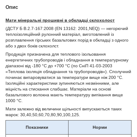
Опис
Мати мінеральні прошивні в обкладці склохолост
(ДСТУ Б В.2.7-167:2008 (EN 13162: 2001,NEQ) — негорючий
теплоізоляційний рулонний матеріал, виготовлений із
розплавлення гірських базальтових порід в обкладці з одного
або з двох боків склохолст.
Продукція призначена для теплового ізольовання
енергетичних трубопроводів і обладнання в температурному
діапазоні від -180 °C до +700 °C (по СніП 41-03-2003
«Теплова ізоляція обладнання та трубопроводів»). Сполучний
починає випаровуватися за температури вище ніж 200 °C.
Ізоляційні характеристики зупиняються незмінними, але
міцність на стискання слабшає. Матеріали на основі
базальтового волокна мають температуру випікання вище
1000 °C.
Мати залежно від величини щільності випускаються таких
марок: 30,40,50,60,70,80,90,100,125.
Показники
Норми