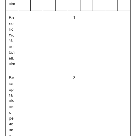
ніж
Во
1
ло
гіс
ть,
%,
не
біл
ьш
ніж
Вм
3
іст
ор
га
ніч
ни
х
ре
чо
ви
н,