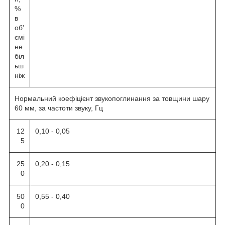
%
в
об'
ємі
не
біл
ьш
ніж
Нормальний коефіцієнт звукопоглинання за товщини шару
60 мм, за частоти звуку, Гц
12
0,10 - 0,05
5
25
0,20 - 0,15
0
50
0,55 - 0,40
0