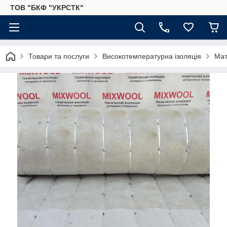
ТОВ "БКФ "УКРСТК"
Товари та послуги
Високотемпературна ізоляція
Мат