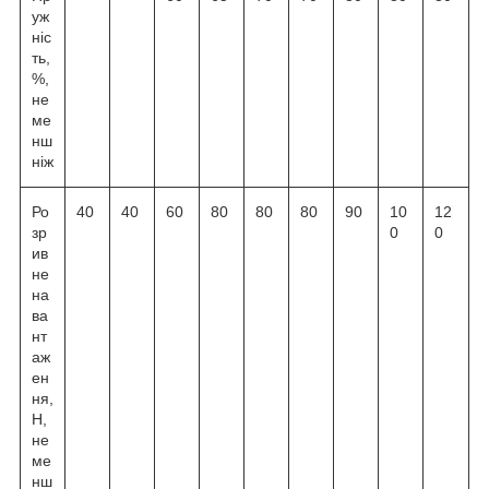
уж
ніс
ть,
%,
не
ме
нш
ніж
Ро
40
40
60
80
80
80
90
10
12
зр
0
0
ив
не
на
ва
нт
аж
ен
ня,
Н,
не
ме
нш