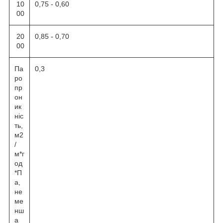
10
0,75 - 0,60
00
20
0,85 - 0,70
00
Па
0,3
ро
пр
он
ик
ніс
ть,
м2
/
м*г
од
*П
а,
не
ме
нш
а