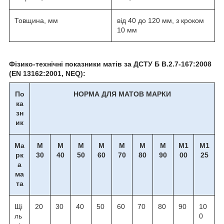
Товщина, мм
від 40 до 120 мм, з кроком
10 мм
Фізико-технічні показники матів за ДСТУ Б В.2.7-167:2008
(EN 13162:2001, NEQ):
По
НОРМА ДЛЯ МАТОВ МАРКИ
ка
зн
ик
Ма
М
М
М
М
М
М
М
М1
М1
рк
30
40
50
60
70
80
90
00
25
а
ма
та
Щі
20
30
40
50
60
70
80
90
10
ль
0