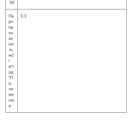
00
Па
0,3
ро
пр
он
ик
ніс
ть,
м2
/
м*г
од
*П
а,
не
ме
нш
а