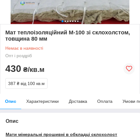
Мат теплоізоляційний М-100 зі склохолстом,
товщина 80 мм
Немає в наявності
Опт і роздріб
430
₴/кв.м
387 ₴
від 100 кв.м
Опис
Характеристики
Доставка
Оплата
Умови п
Опис
Мати мінеральні прошивні в обкладці склохолост