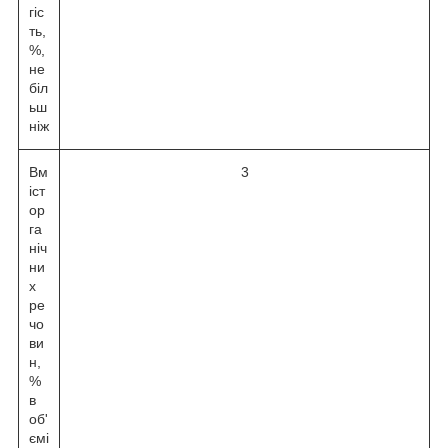
гіс
ть,
%,
не
біл
ьш
ніж
Вм
3
іст
ор
га
ніч
ни
х
ре
чо
ви
н,
%
в
об'
ємі