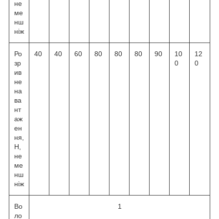
не
ме
нш
ніж
Ро
40
40
60
80
80
80
90
10
12
зр
0
0
ив
не
на
ва
нт
аж
ен
ня,
Н,
не
ме
нш
ніж
Во
1
ло