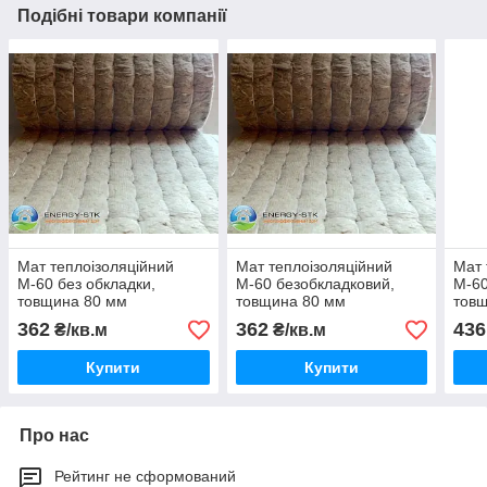
Подібні товари компанії
Мат теплоізоляційний
Мат теплоізоляційний
Мат 
М-60 без обкладки,
М-60 безобкладковий,
М-60
товщина 80 мм
товщина 80 мм
тов
362
362
436
₴/кв.м
₴/кв.м
Купити
Купити
Про нас
Рейтинг не сформований