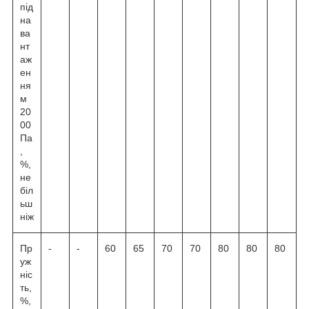
під
на
ва
нт
аж
ен
ня
м
20
00
Па
,
%,
не
біл
ьш
ніж
Пр
-
-
60
65
70
70
80
80
80
уж
ніс
ть,
%,