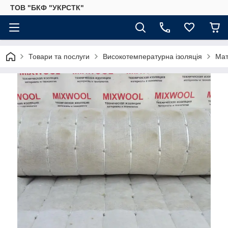
ТОВ "БКФ "УКРСТК"
Товари та послуги
Високотемпературна ізоляція
Мат