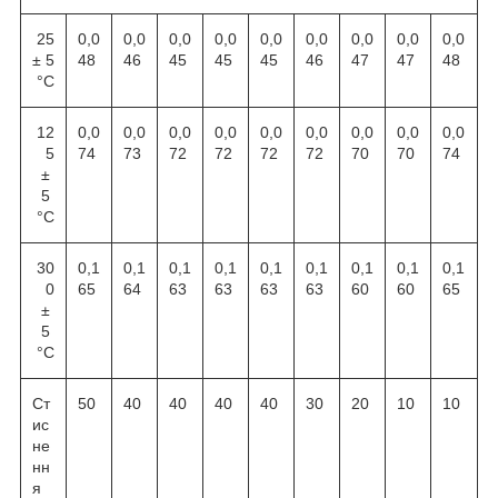
25
0,0
0,0
0,0
0,0
0,0
0,0
0,0
0,0
0,0
± 5
48
46
45
45
45
46
47
47
48
°С
12
0,0
0,0
0,0
0,0
0,0
0,0
0,0
0,0
0,0
5
74
73
72
72
72
72
70
70
74
±
5
°С
30
0,1
0,1
0,1
0,1
0,1
0,1
0,1
0,1
0,1
0
65
64
63
63
63
63
60
60
65
±
5
°С
Ст
50
40
40
40
40
30
20
10
10
ис
не
нн
я