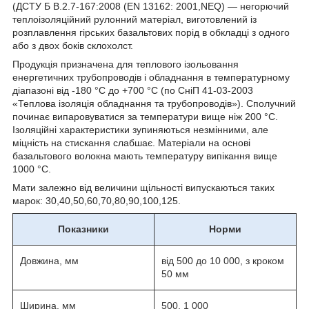
(ДСТУ Б В.2.7-167:2008 (EN 13162: 2001,NEQ) — негорючий
теплоізоляційний рулонний матеріал, виготовлений із
розплавлення гірських базальтових порід в обкладці з одного
або з двох боків склохолст.
Продукція призначена для теплового ізольовання
енергетичних трубопроводів і обладнання в температурному
діапазоні від -180 °C до +700 °C (по СніП 41-03-2003
«Теплова ізоляція обладнання та трубопроводів»). Сполучний
починає випаровуватися за температури вище ніж 200 °C.
Ізоляційні характеристики зупиняються незмінними, але
міцність на стискання слабшає. Матеріали на основі
базальтового волокна мають температуру випікання вище
1000 °C.
Мати залежно від величини щільності випускаються таких
марок: 30,40,50,60,70,80,90,100,125.
Показники
Норми
Довжина, мм
від 500 до 10 000, з кроком
50 мм
Ширина, мм
500, 1 000