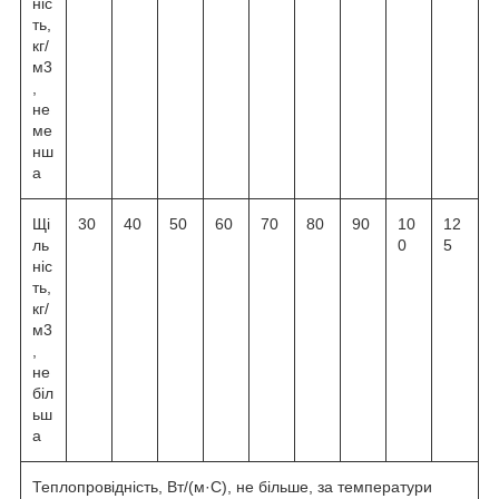
ніс
ть,
кг/
м3
,
не
ме
нш
а
Щі
30
40
50
60
70
80
90
10
12
ль
0
5
ніс
ть,
кг/
м3
,
не
біл
ьш
а
Теплопровідність, Вт/(м·С), не більше, за температури