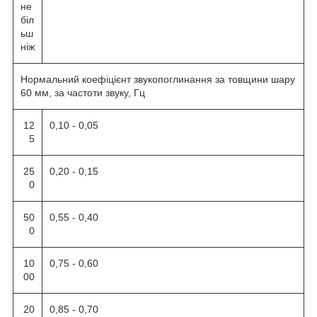
не
біл
ьш
ніж
Нормальний коефіцієнт звукопоглинання за товщини шару
60 мм, за частоти звуку, Гц
12
0,10 - 0,05
5
25
0,20 - 0,15
0
50
0,55 - 0,40
0
10
0,75 - 0,60
00
20
0,85 - 0,70