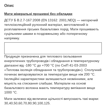
Опис
Мати мінеральні прошивні без обкладки
ДСТУ Б В.2.7-167:2008 (EN 13162: 2001,NEQ) — негорючий
теплоізоляційний рулонний матеріал, виготовлений із
розплавлення гірських базальтових порід. Мати прошивають
суцільними швами в поздовжньому або поперечному
напрямку.
Продукція призначена для теплового ізольовання
енергетичних трубопроводів і обладнання в температурному
діапазоні від -180 °C до +700 °C (по СніП 41-03-2003
«Теплова ізоляція обладнання та трубопроводів»). Сполучний
починає випаровуватися за температури вище ніж 200 °C.
Ізоляційні характеристики залишаються незмінними, але
міцність на стискання слабшає. Матеріали на основі
базальтового волокна мають температуру випікання вище
1000 °C.
Мати залежно від величини щільності випускають такі марки:
30,40,50,60,70,80,90,100,125.