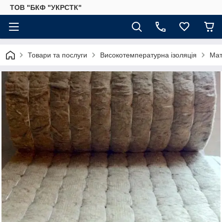
ТОВ "БКФ "УКРСТК"
Товари та послуги
Високотемпературна ізоляція
Мат