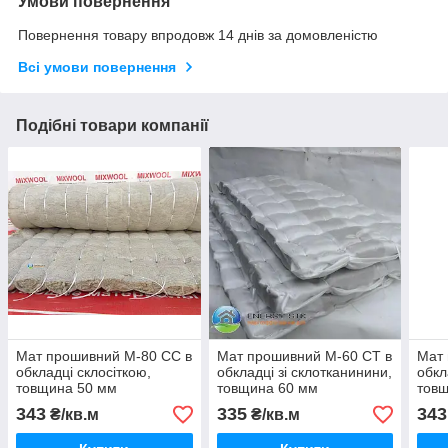
Умови повернення
Повернення товару впродовж 14 днів за домовленістю
Всі умови повернення
Подібні товари компанії
Мат прошивний М-80 СС в
Мат прошивний М-60 СТ в
Мат 
обкладці склосіткою,
обкладці зі склотканинини,
обкл
товщина 50 мм
товщина 60 мм
тов
343
335
343
₴/кв.м
₴/кв.м