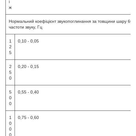
і
ж
Нормальний коефіцієнт звукопоглинання за товщини шару 60 м
частоти звуку, Гц
1
0,10 - 0,05
2
5
2
0,20 - 0,15
5
0
5
0,55 - 0,40
0
0
1
0,75 - 0,60
0
0
0