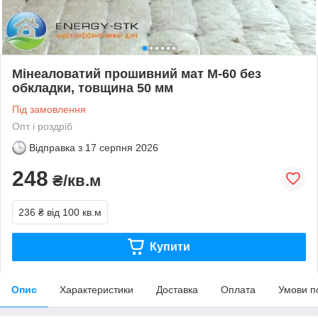
Мінеаловатий прошивний мат М-60 без
обкладки, товщина 50 мм
Під замовлення
Опт і роздріб
Відправка з
17 серпня 2026
248
₴/кв.м
236 ₴
від 100 кв.м
Купити
Опис
Характеристики
Доставка
Оплата
Умови п