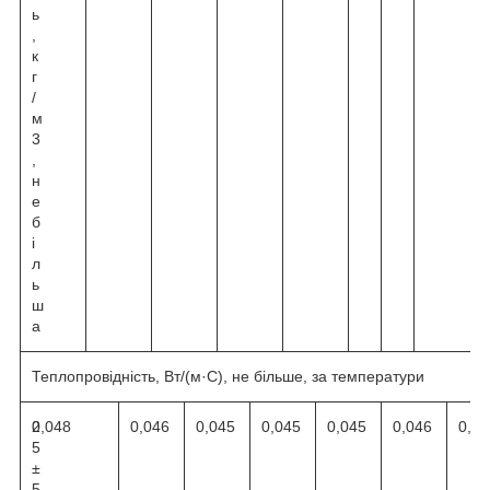
ь
,
к
г
/
м
3
,
н
е
б
і
л
ь
ш
а
Теплопровідність, Вт/(м·С), не більше, за температури
2
0,048
0,046
0,045
0,045
0,045
0,046
0,04
5
±
5