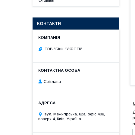
Отзывы
КОНТАКТИ
ТОВ "БКФ "УКРСТК"
Світлана
Д
вул. Межигірська, 82а, офіс 408,
р
поверх 4, Київ, Україна
н