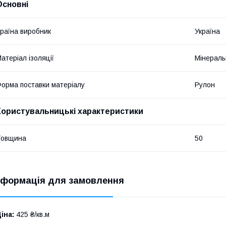
Основні
раїна виробник
Україна
атеріал ізоляції
Мінераль
орма поставки матеріалу
Рулон
Користувальницькі характеристики
Товщина
50
нформація для замовлення
іна:
425 ₴/кв.м