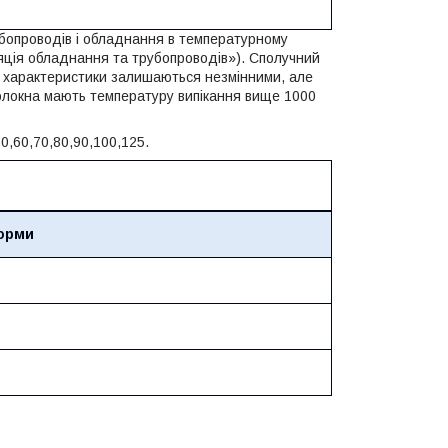
бопроводів і обладнання в температурному
ляція обладнання та трубопроводів»). Сполучний
і характеристики залишаються незмінними, але
волокна мають температуру випікання вище 1000
0,60,70,80,90,100,125.
орми