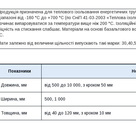
родукція призначена для теплового ізольовання енергетичних тру
іапазоні від -180 °C до +700 °C (по СніП 41-03-2003 «Теплова ізо
очинає випаровуватися за температури вище ніж 200 °C. Ізоляційн
іцність на стискання слабшає. Матеріали на основі базальтового 
C.
ати залежно від величини щільності випускають такі марки: 30,40,5
Показники
Н
Довжина, мм
від 500 до 10 000, з кроком 50 мм
Ширина, мм
500, 1 000
Товщина, мм
від 40 до 120 мм, з кроком 10 мм