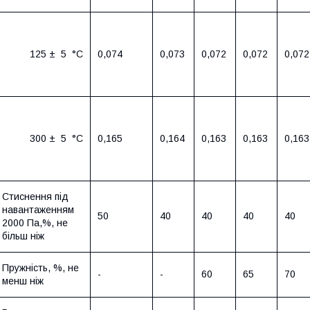
125 ± 5 °С
0,074
0,073
0,072
0,072
0,072
300 ± 5 °С
0,165
0,164
0,163
0,163
0,163
Стиснення під
навантаженням
50
40
40
40
40
2000 Па,%, не
більш ніж
Пружність, %, не
-
-
60
65
70
менш ніж