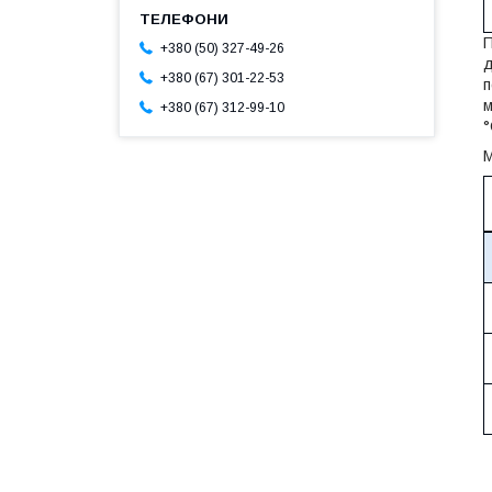
П
+380 (50) 327-49-26
д
+380 (67) 301-22-53
п
м
+380 (67) 312-99-10
°
М