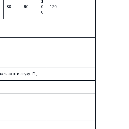
1
80
90
0
120
0
а частоти звуку, Гц