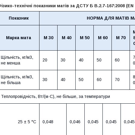
ізико-технічні показники матів за ДСТУ Б В.2.7-167:2008 (EN 
Показник
НОРМА ДЛЯ МАТІВ М
Марка мата
М 30
М 40
М 50
М 60
М 70
Щільність, кг/м3,
20
30
40
50
60
не менша
Щільність, кг/м3,
30
40
50
60
70
не більша
Теплопровідність, Вт/(м·С), не більше, за температури
25 ± 5 °С
0,048
0,046
0,045
0,045
0,045