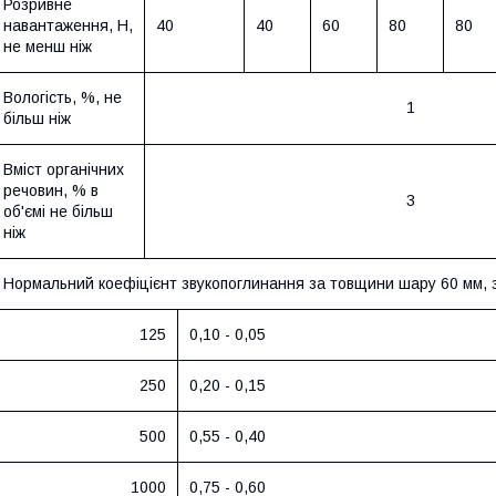
Розривне
навантаження, Н,
40
40
60
80
80
не менш ніж
Вологість, %, не
1
більш ніж
Вміст органічних
речовин, % в
3
об'ємі не більш
ніж
Нормальний коефіцієнт звукопоглинання за товщини шару 60 мм, з
125
0,10 - 0,05
250
0,20 - 0,15
500
0,55 - 0,40
1000
0,75 - 0,60