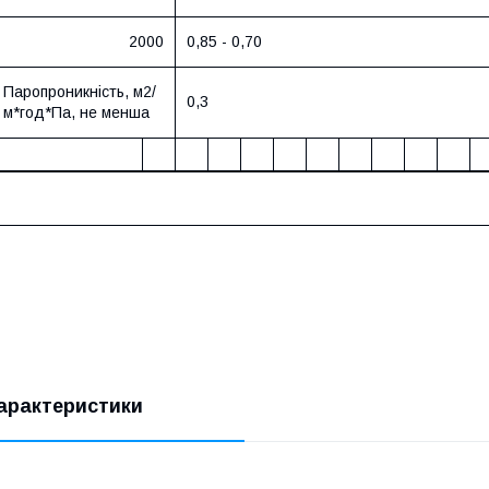
2000
0,85 - 0,70
Паропроникність, м2/
0,3
м*год*Па, не менша
арактеристики