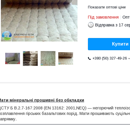
Показати оптові ціни
Під замовлення
Опт
Відправка з 17 се
Купити
+380 (50) 327-49-26
Мати мінеральні прошивні без обкладки
СТУ Б В.2.7-167:2008 (EN 13162: 2001,NEQ) — негорючий теплоізо
озплавлення гірських базальтових порід. Мати прошивають суціл
апрямку.