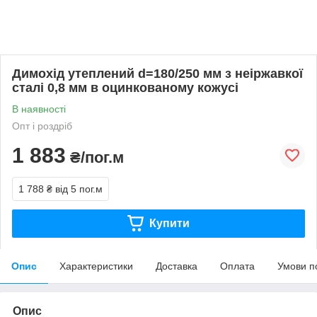
Димохід утеплений d=180/250 мм з неіржавкої
сталі 0,8 мм в оцинкованому кожусі
В наявності
Опт і роздріб
1 883
₴/пог.м
1 788 ₴
від 5 пог.м
Купити
Опис
Характеристики
Доставка
Оплата
Умови п
Опис