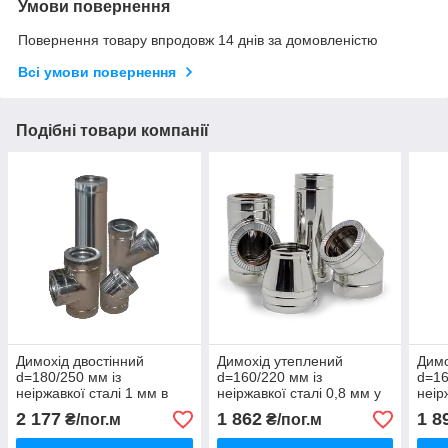
Умови повернення
Повернення товару впродовж 14 днів за домовленістю
Всі умови повернення
Подібні товари компанії
Димохід двостінний
Димохід утеплений
Димо
d=180/250 мм із
d=160/220 мм із
d=16
неіржавкої сталі 1 мм в
неіржавкої сталі 0,8 мм у
неір
оцинкованому кожусі
неіржавкому кожусі
оцин
2 177
1 862
1 8
₴/пог.м
₴/пог.м