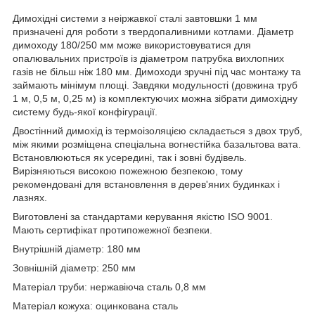
Димохідні системи з неіржавкої сталі завтовшки 1 мм
призначені для роботи з твердопаливними котлами. Діаметр
димоходу 180/250 мм може використовуватися для
опалювальних пристроїв із діаметром патрубка вихлопних
газів не більш ніж 180 мм. Димоходи зручні під час монтажу та
займають мінімум площі. Завдяки модульності (довжина труб
1 м, 0,5 м, 0,25 м) із комплектуючих можна зібрати димохідну
систему будь-якої конфігурації.
Двостінний димохід із термоізоляцією складається з двох труб,
між якими розміщена спеціальна вогнестійка базальтова вата.
Встановлюються як усередині, так і зовні будівель.
Вирізняються високою пожежною безпекою, тому
рекомендовані для встановлення в дерев'яних будинках і
лазнях.
Виготовлені за стандартами керування якістю ISO 9001.
Мають сертифікат протипожежної безпеки.
Внутрішній діаметр: 180 мм
Зовнішній діаметр: 250 мм
Матеріал труби: нержавіюча сталь 0,8 мм
Матеріал кожуха: оцинкована сталь