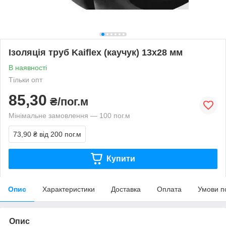
Ізоляція труб Kaiflex (каучук) 13х28 мм
В наявності
Тільки опт
85,30
₴/пог.м
Мінімальне замовлення — 100 пог.м
73,90 ₴
від 200 пог.м
Купити
Опис
Характеристики
Доставка
Оплата
Умови п
Опис