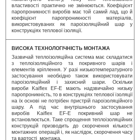
властивості практично не змінюються. Коефіцієнт
паропроникності виробів має той самий лад, що й
коефіцієнт паропроникності матеріалів,
використовуваних як пароізоляційний шар у
конструкціях теплової ізоляції.
ВИСОКА ТЕХНОЛОГІЧНІСТЬ МОНТАЖА
Зазвичай теплоізоляційна система має складатися
з теплоізоляційного та покривного шарів і
елементів кріплення. У разі низькотемпературного
застосування необхідно також використовувати
пароізоляційний і захисний шари. Оскільки
вироби Kaiflex EF-E мають надзвичайно низьку
паропроникність, то в конструкціях теплової ізоляції
на їх основі не потрібен пристрій пароізоляційного
шару. А під час внутрішнього застосування
виробів Kaiflex EF-E покривний шар не
встановлюється. Таке спрощення теплоізоляційних
конструкцій призводить до скорочення кількості
монтажних операцій і, як наслідок, скорочення часу
та вартості монтажа.