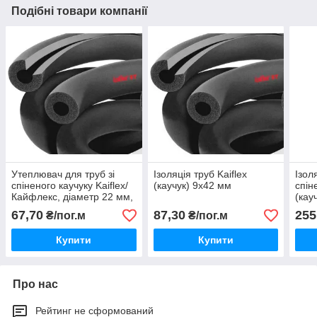
Подібні товари компанії
Утеплювач для труб зі
Ізоляція труб Kaiflex
Ізол
спіненого каучуку Kaiflex/
(каучук) 9х42 мм
спін
Кайфлекс, діаметр 22 мм,
(кау
товщина 13 мм.
67,70
87,30
255
₴/пог.м
₴/пог.м
Купити
Купити
Про нас
Рейтинг не сформований