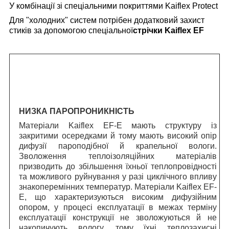
У комбінації зі спеціальними покриттями Kaiflex Protect
Для "холодних" систем потрібен додатковий захист
стиків за допомогою спеціальної
стрічки Kaiflex EF
НИЗКА ПАРОПРОНИКНІСТЬ
Матеріали Kaiflex EF-E мають структуру із
закритими осередками й тому мають високий опір
дифузії пароподібної й крапельної вологи.
Зволоження теплоізоляційних матеріалів
призводить до збільшення їхньої теплопровідності
та можливого руйнування у разі циклічного впливу
знакоперемінних температур. Матеріали Kaiflex EF-
E, що характеризуються високим дифузійним
опором, у процесі експлуатації в межах терміну
експлуатації конструкції не зволожуються й не
накопичують вологу, тому їхні теплозахисні