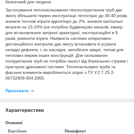
безпечний для людини.
Застосування теплоізольованих пінополіуретаном труб дає
змогу збільшити термін експлуатації теплотрас до 30-40 років,
знизити теплові втрати вдесятеро до 2%, знизити капітальні
витрати на 15-20% (не потрібно будівництво каналів, камер
для встановлення запірної арматури), експлуатаційні в 9
разів, ремонтні втричі. Наявність системи оперативно-
дистанційного контролю дає змогу встановити й усувати
складні дефекти, і, як наслідок, запобігати аварії, типові для
теплових мереж інших конструкцій. Для ізольованих
поліуретаном труб не потрібен захист від блукальних струмів і
пристрою дренажної системи. Теплоізольовані труби та
фасонні елементи виробляються згідно з ТУ У.2.7-25.2-
06732909-004:2005.
Приховати
Характеристики
Основні
Виробник
Пенофлот