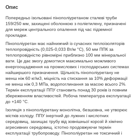
Опис
Попередньо ізольовані пінополіуретаном сталеві труби
159/250 мм, захищені оболонкою з поліетилену, призначені
для мереж центрального опалення під час підземної
прокладки.
Пінополіуретан має найнижчий із сучасних теплоізоляторів
теплопровідність (0,025-0,033 Вт/м °C), 50 мм ППК за
теплопровідністю рівномірні приблизно 100 мм мінеральної
вати. Це дає змогу домогтися максимально можливого
енергоощадження на промислових і господарських системах
найширшого призначення. Щільність пінополіуретану не
менш ніж 60 кг/м3, міцність на стискання за 10% деформації
не менш ніж 0,3 МПа, водопоглинання за масою всього 2%.
Термін експлуатації ППУ становить понад 30 років із повним
збереженням властивостей. Робоча температура експлуатації
до +140 °C.
Ізоляція з пінополіуретану монолітна, безшовна, не утворює
містків холоду. ППУ інертний до лужних і кислотних
середовищ, захищає трубу від зовнішньої корозії й хімічно
агресивних середовищ, істотно продовжуючи термін
експлуатації трубопроводу. Пінополіуретан не токсичний і