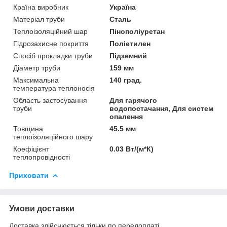
Країна виробник
Україна
Матеріал труби
Сталь
Теплоізоляційний шар
Пінополіуретан
Гідрозахисне покриття
Поліетилен
Спосіб прокладки труби
Підземний
Діаметр труби
159 мм
Максимальна
140 град.
температура теплоносія
Область застосування
Для гарячого
труби
водопостачання, Для систем
опалення
Товщина
45.5 мм
теплоізоляційного шару
Коефіцієнт
0.03 Вт/(м*К)
теплопровідності
Приховати
Умови доставки
Доставка здійснюється тільки по передоплаті.