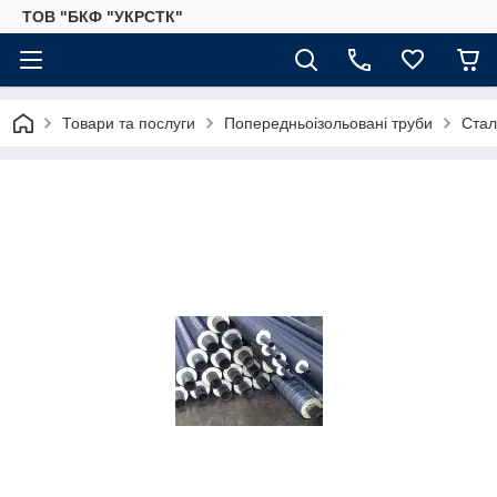
ТОВ "БКФ "УКРСТК"
Товари та послуги
Попередньоізольовані труби
Стал