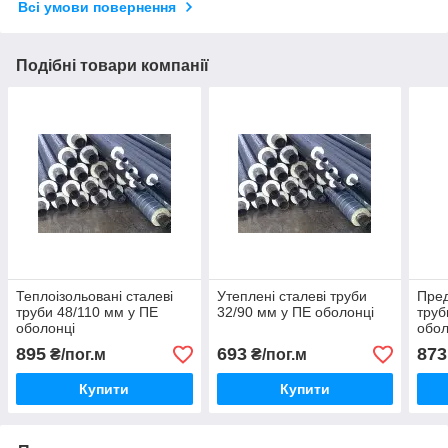
Всі умови повернення
Подібні товари компанії
Теплоізольовані сталеві
Утеплені сталеві труби
Пред
труби 48/110 мм у ПЕ
32/90 мм у ПЕ оболонці
труб
оболонці
обол
895
693
873
₴/пог.м
₴/пог.м
Купити
Купити