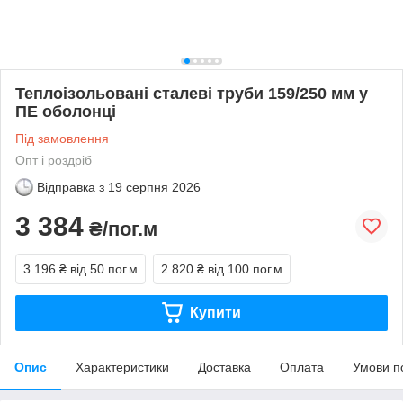
Теплоізольовані сталеві труби 159/250 мм у
ПЕ оболонці
Під замовлення
Опт і роздріб
Відправка з
19 серпня 2026
3 384
₴/пог.м
3 196 ₴
від 50 пог.м
2 820 ₴
від 100 пог.м
Купити
Опис
Характеристики
Доставка
Оплата
Умови п