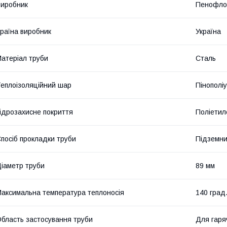
иробник
Пенофло
раїна виробник
Україна
атеріал труби
Сталь
еплоізоляційний шар
Пінополі
ідрозахисне покриття
Поліетил
посіб прокладки труби
Підземн
іаметр труби
89 мм
аксимальна температура теплоносія
140 град
бласть застосування труби
Для гаря