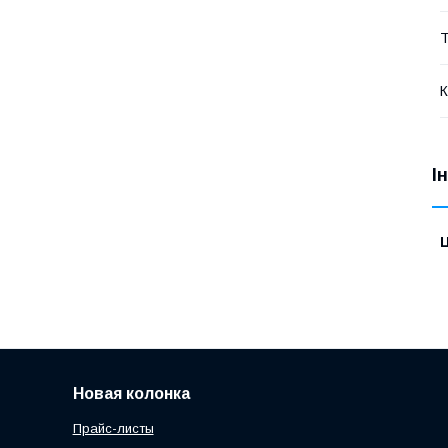
Т
К
І
Ц
Новая колонка
Прайс-листы