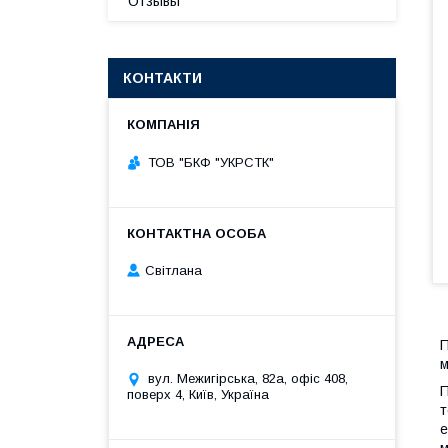
Отзывы
КОНТАКТИ
ТОВ "БКФ "УКРСТК"
Світлана
П
м
вул. Межигірська, 82а, офіс 408,
П
поверх 4, Київ, Україна
т
е