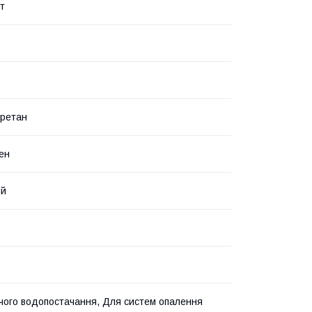
т
уретан
ен
ий
.
чого водопостачання, Для систем опалення