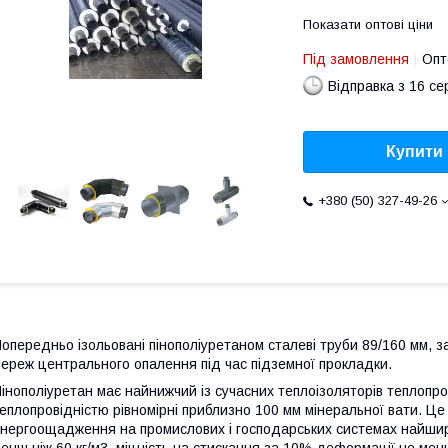
Показати оптові ціни
Під замовлення
Опт
Відправка з 16 се
Купити
+380 (50) 327-49-26
опередньо ізольовані пінополіуретаном сталеві труби 89/160 мм, 
ереж центрального опалення під час підземної прокладки.
інополіуретан має найнижчий із сучасних теплоізоляторів теплопров
еплопровідністю рівномірні приблизно 100 мм мінеральної вати. Ц
нергоощадження на промислових і господарських системах найширш