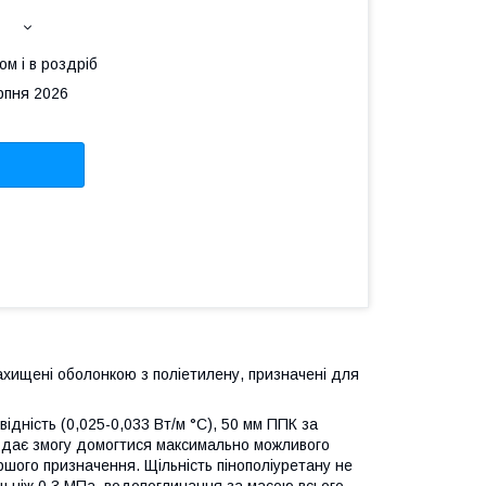
ом і в роздріб
рпня 2026
захищені оболонкою з поліетилену, призначені для
ідність (0,025-0,033 Вт/м °C), 50 мм ППК за
е дає змогу домогтися максимально можливого
ого призначення. Щільність пінополіуретану не