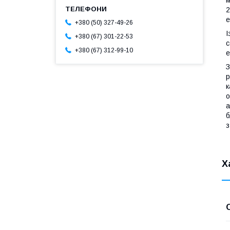
м
2
е
+380 (50) 327-49-26
І
+380 (67) 301-22-53
с
+380 (67) 312-99-10
е
З
р
к
о
а
б
з
Х