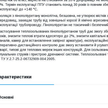
енш ніж 60 кг/м3, міцність на стискання за 10% деформації не ме
%. Термін експлуатації ППУ становить понад 30 років із повним з
ксплуатації до +140 °C.
золяція з пінополіуретану монолітна, безшовна, не утворює містків
ередовищ, захищає трубу від зовнішньої корозії й хімічно агреси
ксплуатації трубопроводу. Пінополіуретан не токсичний і безпечн
астосування теплоізольованих пінополіуретаном труб дає змогу зб
оків, знизити теплові втрати вдесятеро до 2%, знизити капітальні
аналів, камер для встановлення запірної арматури), експлуатаційні 
перативно-дистанційного контролю дає змогу встановити й усувати 
варії, типові для теплових мереж інших конструкцій. Для ізольован
лукальних струмів і пристрою дренажної системи. Теплоізольовані
 ТУ У.2.7-25.2-06732909-004:2005.
арактеристики
Основні