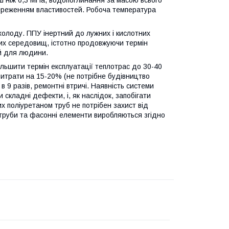
нш ніж 0,3 МПа, водопоглинання за масою всього
береженням властивостей. Робоча температура
 холоду. ППУ інертний до лужних і кислотних
вних середовищ, істотно продовжуючи термін
ий для людини.
ільшити термін експлуатації теплотрас до 30-40
 витрати на 15-20% (не потрібне будівництво
в 9 разів, ремонтні втричі. Наявність системи
складні дефекти, і, як наслідок, запобігати
их поліуретаном труб не потрібен захист від
 труби та фасонні елементи виробляються згідно