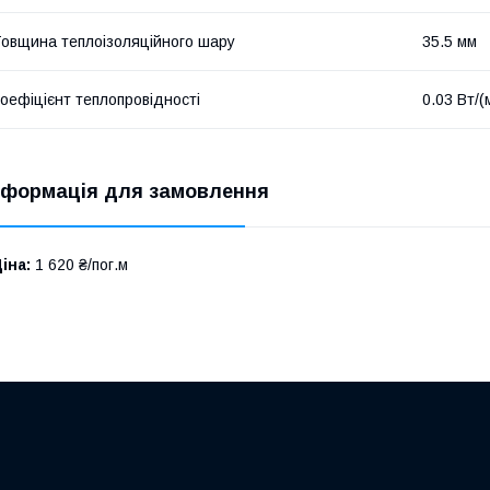
овщина теплоізоляційного шару
35.5 мм
оефіцієнт теплопровідності
0.03 Вт/(
нформація для замовлення
іна:
1 620 ₴/пог.м