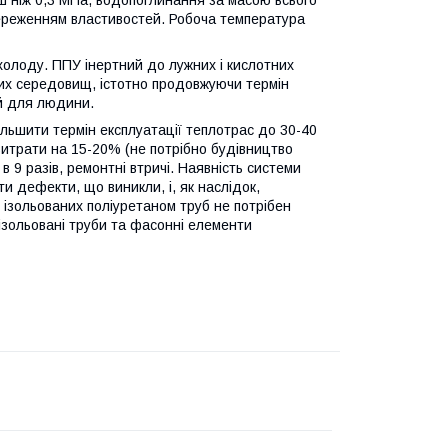
нш ніж 0,3 МПа, водопоглинання за масою всього
береженням властивостей. Робоча температура
 холоду. ППУ інертний до лужних і кислотних
вних середовищ, істотно продовжуючи термін
ий для людини.
ільшити термін експлуатації теплотрас до 30-40
 витрати на 15-20% (не потрібно будівництво
в 9 разів, ремонтні втричі. Наявність системи
и дефекти, що виникли, і, як наслідок,
я ізольованих поліуретаном труб не потрібен
ізольовані труби та фасонні елементи