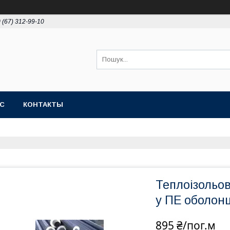
 (67) 312-99-10
АС
КОНТАКТЫ
Теплоізольов
у ПЕ оболонц
895 ₴/пог.м