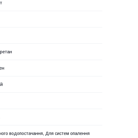
т
уретан
ен
ий
.
чого водопостачання, Для систем опалення