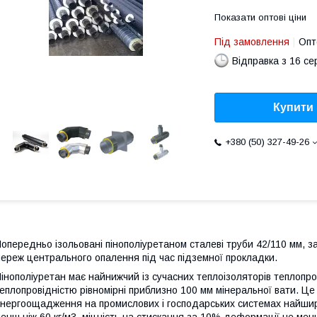
Показати оптові ціни
Під замовлення
Опт
Відправка з 16 се
Купити
+380 (50) 327-49-26
опередньо ізольовані пінополіуретаном сталеві труби 42/110 мм, 
ереж центрального опалення під час підземної прокладки.
інополіуретан має найнижчий із сучасних теплоізоляторів теплопров
еплопровідністю рівномірні приблизно 100 мм мінеральної вати. Ц
нергоощадження на промислових і господарських системах найширш