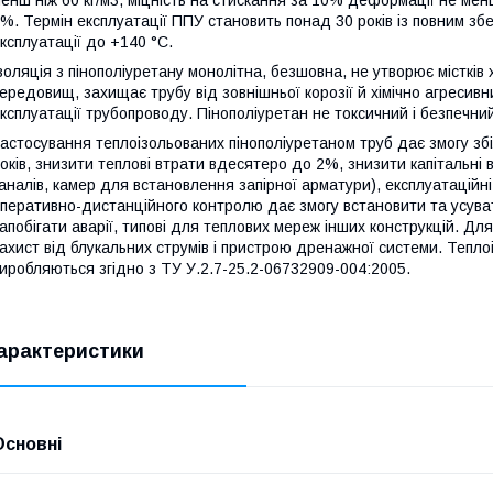
енш ніж 60 кг/м3, міцність на стискання за 10% деформації не ме
%. Термін експлуатації ППУ становить понад 30 років із повним з
ксплуатації до +140 °C.
золяція з пінополіуретану монолітна, безшовна, не утворює містків
ередовищ, захищає трубу від зовнішньої корозії й хімічно агреси
ксплуатації трубопроводу. Пінополіуретан не токсичний і безпечн
астосування теплоізольованих пінополіуретаном труб дає змогу зб
оків, знизити теплові втрати вдесятеро до 2%, знизити капітальні
аналів, камер для встановлення запірної арматури), експлуатаційні 
перативно-дистанційного контролю дає змогу встановити та усуват
апобігати аварії, типові для теплових мереж інших конструкцій. Дл
ахист від блукальних струмів і пристрою дренажної системи. Тепло
иробляються згідно з ТУ У.2.7-25.2-06732909-004:2005.
арактеристики
Основні