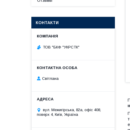
Отзывы
КОНТАКТИ
ТОВ "БКФ "УКРСТК"
Світлана
П
м
вул. Межигірська, 82а, офіс 408,
П
поверх 4, Київ, Україна
т
е