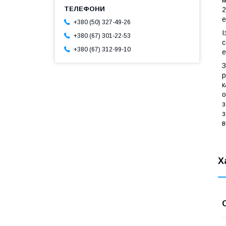
м
2
е
+380 (50) 327-49-26
І
+380 (67) 301-22-53
с
+380 (67) 312-99-10
е
З
р
к
о
з
з
в
Х