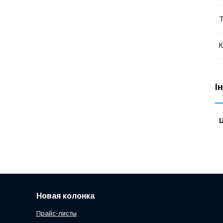
Т
К
І
Ц
Новая колонка
Прайс-листы