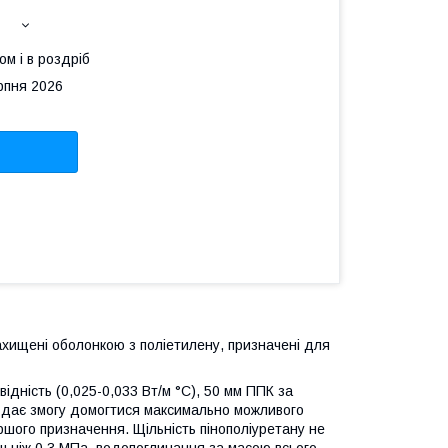
ом і в роздріб
рпня 2026
захищені оболонкою з поліетилену, призначені для
ідність (0,025-0,033 Вт/м °C), 50 мм ППК за
е дає змогу домогтися максимально можливого
ого призначення. Щільність пінополіуретану не