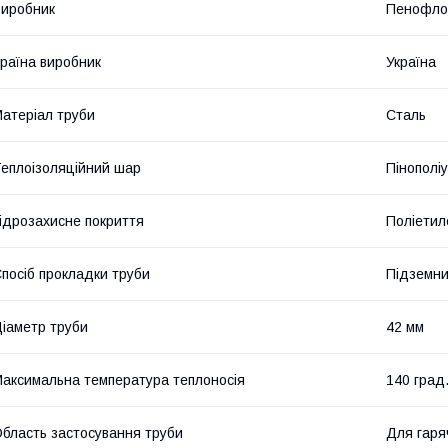
иробник
Пенофло
раїна виробник
Україна
атеріал труби
Сталь
еплоізоляційний шар
Пінополі
ідрозахисне покриття
Поліетил
посіб прокладки труби
Підземн
іаметр труби
42 мм
аксимальна температура теплоносія
140 град
бласть застосування труби
Для гаря