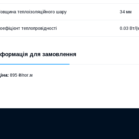
овщина теплоізоляційного шару
34 мм
оефіцієнт теплопровідності
0.03 Вт/(
нформація для замовлення
іна:
895 ₴/пог.м