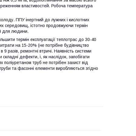
нш ніж 0,3 МПа, водопоглинання за масою всього
береженням властивостей. Робоча температура
 холоду. ППУ інертний до лужних і кислотних
вних середовищ, істотно продовжуючи термін
ий для людини.
ільшити термін експлуатації теплотрас до 30-40
 витрати на 15-20% (не потрібне будівництво
в 9 разів, ремонтні втричі. Наявність системи
складні дефекти, і, як наслідок, запобігати
их поліуретаном труб не потрібен захист від
 труби та фасонні елементи виробляються згідно