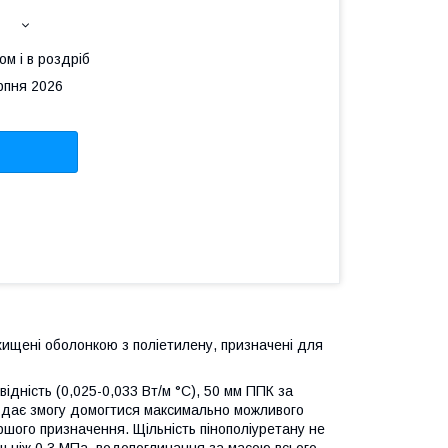
ом і в роздріб
рпня 2026
ахищені оболонкою з поліетилену, призначені для
ідність (0,025-0,033 Вт/м °C), 50 мм ППК за
е дає змогу домогтися максимально можливого
ого призначення. Щільність пінополіуретану не