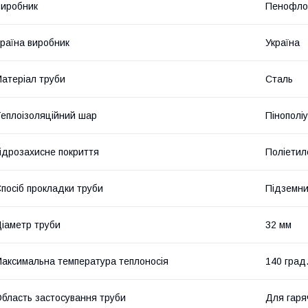
иробник
Пенофло
раїна виробник
Україна
атеріал труби
Сталь
еплоізоляційний шар
Пінополі
ідрозахисне покриття
Поліетил
посіб прокладки труби
Підземн
іаметр труби
32 мм
аксимальна температура теплоносія
140 град
бласть застосування труби
Для гаря