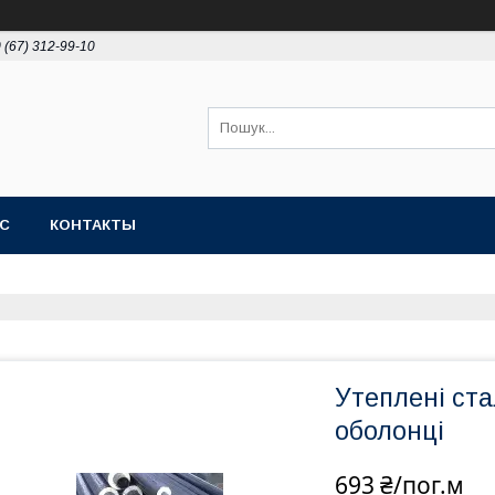
 (67) 312-99-10
АС
КОНТАКТЫ
Утеплені ста
оболонці
693 ₴/пог.м