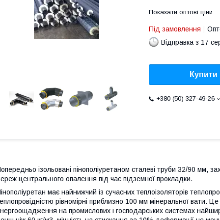
Показати оптові ціни
Під замовлення
Опт
Відправка з 17 се
Купити
+380 (50) 327-49-26
опередньо ізольовані пінополіуретаном сталеві труби 32/90 мм, з
ереж центрального опалення під час підземної прокладки.
інополіуретан має найнижчий із сучасних теплоізоляторів теплопров
еплопровідністю рівномірні приблизно 100 мм мінеральної вати. Ц
нергоощадження на промислових і господарських системах найширш