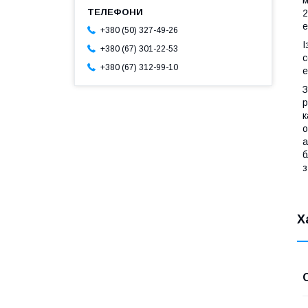
м
2
е
+380 (50) 327-49-26
І
+380 (67) 301-22-53
с
+380 (67) 312-99-10
е
З
р
к
о
а
б
з
Х