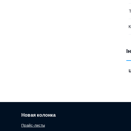
Т
К
І
Ц
Новая колонка
Прайс-листы