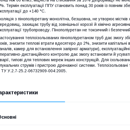
енш ніж 60 кг/м3, міцність на стискання за 10% деформації не ме
%. Термін експлуатації ППУ становить понад 30 років із повним з
ксплуатації до +140 °C.
золяція з пінополіуретану монолітна, безшовна, не утворює містків
ередовищ, захищає трубу від зовнішньої корозії й хімічно агреси
ксплуатації трубопроводу. Пінополіуретан не токсичний і безпечн
астосування теплоізольованих пінополіуретаном труб дає змогу зб
оків, знизити теплові втрати вдесятеро до 2%, знизити капітальні
аналів, камер для встановлення запірної арматури), експлуатаційні 
перативно-дистанційного контролю дає змогу встановити й усувати 
варії, типові для теплових мереж інших конструкцій. Для ізольован
лукальних струмів і пристрою дренажної системи. Теплоізольовані
 ТУ У.2.7-25.2-06732909-004:2005.
арактеристики
Основні