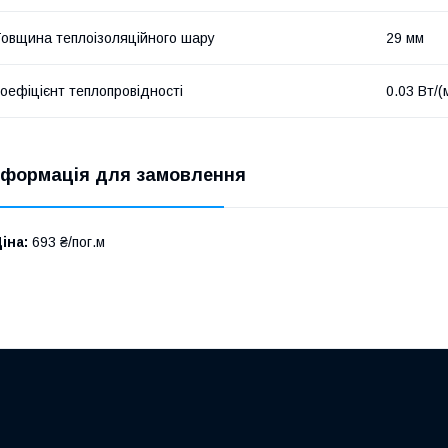
овщина теплоізоляційного шару
29 мм
оефіцієнт теплопровідності
0.03 Вт/(
нформація для замовлення
іна:
693 ₴/пог.м