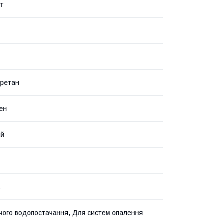
т
уретан
ен
ий
.
чого водопостачання, Для систем опалення