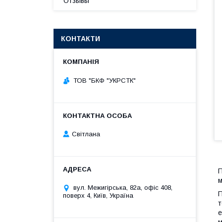
Отзывы
КОНТАКТИ
ТОВ "БКФ "УКРСТК"
Світлана
П
м
вул. Межигірська, 82а, офіс 408,
П
поверх 4, Київ, Україна
т
е