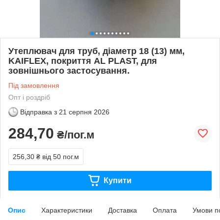
Утеплювач для труб, діаметр 18 (13) мм,
KAIFLEX, покриття AL PLAST, для
зовнішнього застосування.
Під замовлення
Опт і роздріб
Відправка з
21 серпня 2026
284,70
₴/пог.м
256,30 ₴
від 50 пог.м
Купити
Опис
Характеристики
Доставка
Оплата
Умови п