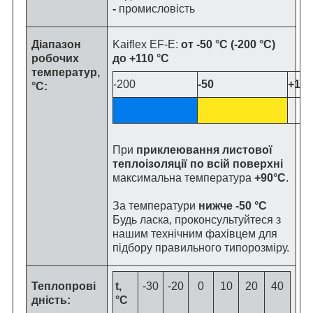
-
промисловість
Діапазон
Kaiflex EF-E:
от -50 °C (-200 °C)
робочих
до +110 °C
температур,
-200
-50
+110
°C:
При
приклеювання листової
теплоізоляції по всій поверхні
максимальна температура
+90°C
.
За температури
нижче -50 °C
Будь ласка, проконсультуйтеся з
нашим технічним фахівцем для
підбору правильного типорозміру.
Теплопрові
t,
-30
-20
0
10
20
40
дність:
°C