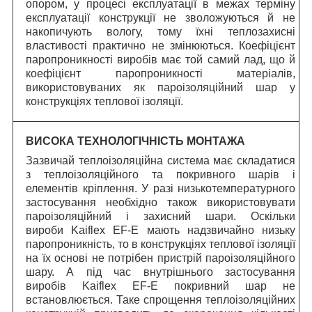
опором, у процесі експлуатації в межах терміну
експлуатації конструкції не зволожуються й не
накопичують вологу, тому їхні теплозахисні
властивості практично не змінюються. Коефіцієнт
паропроникності виробів має той самий лад, що й
коефіцієнт паропроникності матеріалів,
використовуваних як пароізоляційний шар у
конструкціях теплової ізоляції.
ВИСОКА ТЕХНОЛОГІЧНІСТЬ МОНТАЖА
Зазвичай теплоізоляційна система має складатися
з теплоізоляційного та покривного шарів і
елементів кріплення. У разі низькотемпературного
застосування необхідно також використовувати
пароізоляційний і захисний шари. Оскільки
вироби Kaiflex EF-E мають надзвичайно низьку
паропроникність, то в конструкціях теплової ізоляції
на їх основі не потрібен пристрій пароізоляційного
шару. А під час внутрішнього застосування
виробів Kaiflex EF-E покривний шар не
встановлюється. Таке спрощення теплоізоляційних