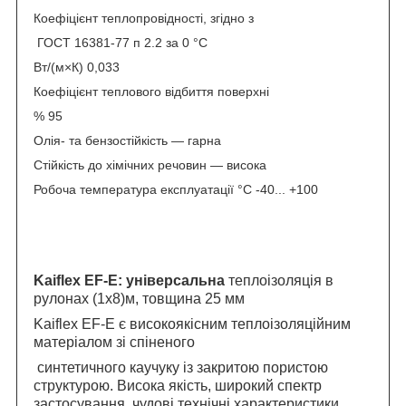
Коефіцієнт теплопровідності, згідно з
ГОСТ 16381-77 п 2.2 за 0 °C
Вт/(м×К) 0,033
Коефіцієнт теплового відбиття поверхні
% 95
Олія- та бензостійкість — гарна
Стійкість до хімічних речовин — висока
Робоча температура експлуатації °C -40... +100
Kaiflex EF-E: універсальна
теплоізоляція в
рулонах (1х8)м, товщина 25 мм
Kaiflex EF-E є високоякісним теплоізоляційним
матеріалом зі спіненого
синтетичного каучуку із закритою пористою
структурою. Висока якість, широкий спектр
застосування, чудові технічні характеристики