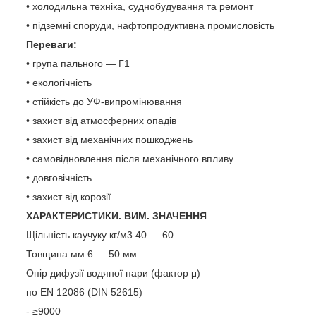
• холодильна техніка, суднобудування та ремонт
• підземні споруди, нафтопродуктивна промисловість
Переваги:
• група пального — Г1
• екологічність
• стійкість до УФ-випромінювання
• захист від атмосферних опадів
• захист від механічних пошкоджень
• самовідновлення після механічного впливу
• довговічність
• захист від корозії
ХАРАКТЕРИСТИКИ
. ВИМ. ЗНАЧЕННЯ
Щільність каучуку кг/м3 40 — 60
Товщина мм 6 — 50 мм
Опір дифузії водяної пари (фактор μ)
по EN 12086 (DIN 52615)
- ≥9000