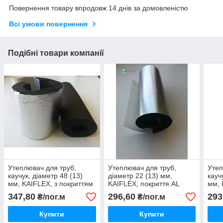
Повернення товару впродовж 14 днів за домовленістю
Всі умови повернення
Подібні товари компанії
Утеплювач для труб,
Утеплювач для труб,
Утеп
каучук, діаметр 48 (13)
діаметр 22 (13) мм,
кауч
мм, KAIFLEX, з покриттям
KAIFLEX, покриття AL
мм, 
алюхолст для зовнішнього
PLAST, для зовнішнього
алюх
347,80
296,60
293
₴/пог.м
₴/пог.м
застосування.
застосування.
заст
Купити
Купити