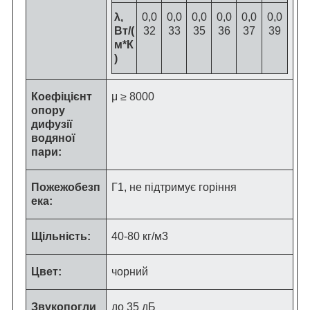
λ,
0,0
0,0
0,0
0,0
0,0
0,0
Вт/(
32
33
35
36
37
39
м*К
)
Коефіцієнт
μ ≥ 8000
опору
дифузії
водяної
пари:
Пожежобезп
Г1, не підтримує горіння
ека:
Щільність:
40-80 кг/м
3
Цвет:
чорний
Звукопогли
до 35 дБ