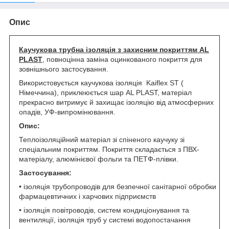
Опис
Каучукова трубна ізоляція з захисним покриттям
AL
PLAST
, повноцінна заміна оцинкованого покриття для
зовнішнього застосування.
Використовується каучукова ізоляція Kaiflex ST (
Німеччина), приклеюється шар AL PLAST, матеріал
прекрасно витримує й захищає ізоляцію від атмосферних
опадів, УФ-випромінювання.
Опис:
Теплоізоляційний матеріал зі спіненого каучуку зі
спеціальним покриттям. Покриття складається з ПВХ-
матеріалу, алюмінієвої фольги та ПЕТФ-плівки.
Застосування:
• ізоляція трубопроводів для безпечної санітарної обробки
фармацевтичних і харчових підприємств
• ізоляція повітроводів, систем кондиціонування та
вентиляції, ізоляція труб у системі водопостачання