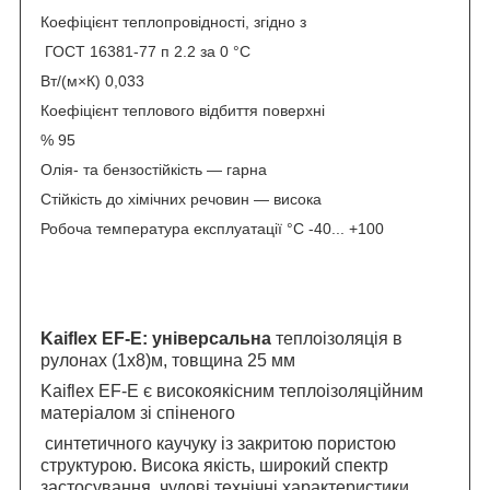
Коефіцієнт теплопровідності, згідно з
ГОСТ 16381-77 п 2.2 за 0 °C
Вт/(м×К) 0,033
Коефіцієнт теплового відбиття поверхні
% 95
Олія- та бензостійкість — гарна
Стійкість до хімічних речовин — висока
Робоча температура експлуатації °C -40... +100
Kaiflex EF-E: універсальна
теплоізоляція в
рулонах (1х8)м, товщина 25 мм
Kaiflex EF-E є високоякісним теплоізоляційним
матеріалом зі спіненого
синтетичного каучуку із закритою пористою
структурою. Висока якість, широкий спектр
застосування, чудові технічні характеристики