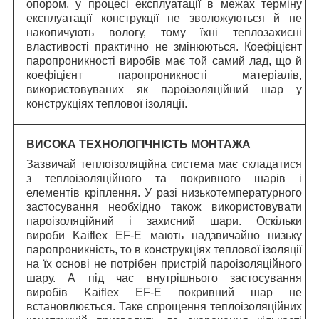
опором, у процесі експлуатації в межах терміну
експлуатації конструкції не зволожуються й не
накопичують вологу, тому їхні теплозахисні
властивості практично не змінюються. Коефіцієнт
паропроникності виробів має той самий лад, що й
коефіцієнт паропроникності матеріалів,
використовуваних як пароізоляційний шар у
конструкціях теплової ізоляції.
ВИСОКА ТЕХНОЛОГІЧНІСТЬ МОНТАЖА
Зазвичай теплоізоляційна система має складатися
з теплоізоляційного та покривного шарів і
елементів кріплення. У разі низькотемпературного
застосування необхідно також використовувати
пароізоляційний і захисний шари. Оскільки
вироби Kaiflex EF-E мають надзвичайно низьку
паропроникність, то в конструкціях теплової ізоляції
на їх основі не потрібен пристрій пароізоляційного
шару. А під час внутрішнього застосування
виробів Kaiflex EF-E покривний шар не
встановлюється. Таке спрощення теплоізоляційних