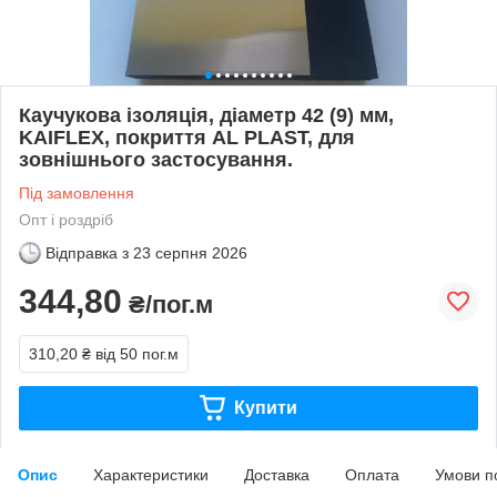
Каучукова ізоляція, діаметр 42 (9) мм,
KAIFLEX, покриття AL PLAST, для
зовнішнього застосування.
Під замовлення
Опт і роздріб
Відправка з
23 серпня 2026
344,80
₴/пог.м
310,20 ₴
від 50 пог.м
Купити
Опис
Характеристики
Доставка
Оплата
Умови п