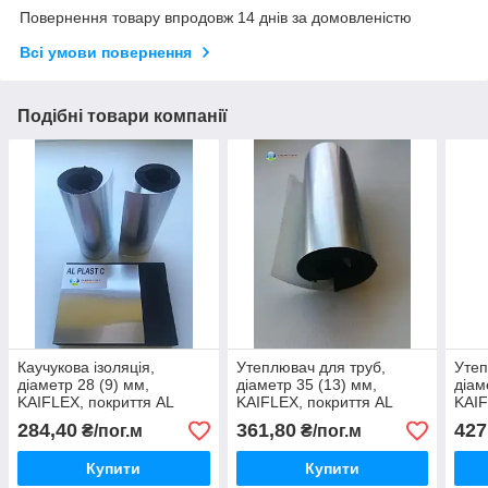
Повернення товару впродовж 14 днів за домовленістю
Всі умови повернення
Подібні товари компанії
Каучукова ізоляція,
Утеплювач для труб,
Утеп
діаметр 28 (9) мм,
діаметр 35 (13) мм,
діам
KAIFLEX, покриття AL
KAIFLEX, покриття AL
KAIF
PLAST, для зовнішнього
PLAST, для зовнішнього
PLAS
284,40
361,80
427
₴/пог.м
₴/пог.м
застосування.
застосування.
заст
Купити
Купити