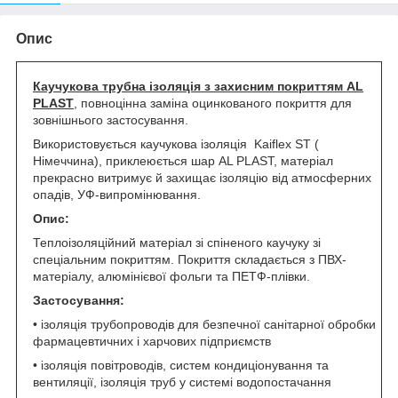
Опис
Каучукова трубна ізоляція з захисним покриттям
AL
PLAST
, повноцінна заміна оцинкованого покриття для
зовнішнього застосування.
Використовується каучукова ізоляція Kaiflex ST (
Німеччина), приклеюється шар AL PLAST, матеріал
прекрасно витримує й захищає ізоляцію від атмосферних
опадів, УФ-випромінювання.
Опис:
Теплоізоляційний матеріал зі спіненого каучуку зі
спеціальним покриттям. Покриття складається з ПВХ-
матеріалу, алюмінієвої фольги та ПЕТФ-плівки.
Застосування:
• ізоляція трубопроводів для безпечної санітарної обробки
фармацевтичних і харчових підприємств
• ізоляція повітроводів, систем кондиціонування та
вентиляції, ізоляція труб у системі водопостачання