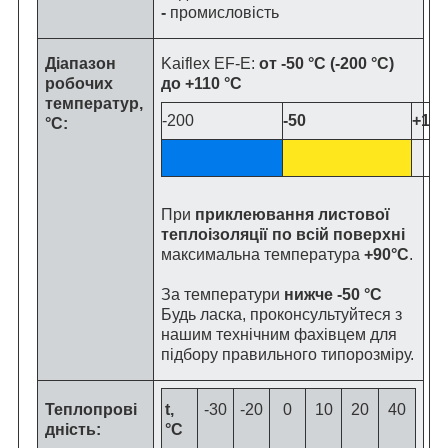
-
промисловість
Діапазон
Kaiflex EF-E:
от -50 °C (-200 °C)
робочих
до +110 °C
температур,
-200
-50
+110
°C:
При
приклеювання листової
теплоізоляції по всій поверхні
максимальна температура
+90°C
.
За температури
нижче -50 °C
Будь ласка, проконсультуйтеся з
нашим технічним фахівцем для
підбору правильного типорозміру.
Теплопрові
t,
-30
-20
0
10
20
40
дність:
°C