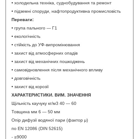
• холодильна техніка, суднобудування та ремонт
• підземні споруди, нафтопродуктивна промисловість
Переваги:
• група пального — Г1
• екологічність
• стійкість до УФ-випромінювання
• захист від атмосферних опадів
• захист від механічних пошкоджень
• самовідновлення після механічного впливу
• довговічність
• захист від корозії
ХАРАКТЕРИСТИКИ
. ВИМ. ЗНАЧЕННЯ
Щільність каучуку кг/м3 40 — 60
Товщина мм 6 — 50 мм
Опір дифузії водяної пари (фактор μ)
по EN 12086 (DIN 52615)
- ≥9000