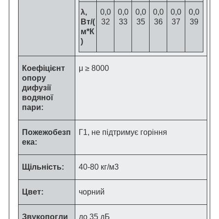
λ,
0,0
0,0
0,0
0,0
0,0
0,0
Вт/(
32
33
35
36
37
39
м*К
)
Коефіцієнт
μ ≥ 8000
опору
дифузії
водяної
пари:
Пожежобезп
Г1, не підтримує горіння
ека:
Щільність:
40-80 кг/м
3
Цвет:
чорний
Звукопогли
до 35 дБ