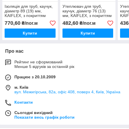
Ізоляція для труб, каучук,
Утеплювач для труб,
Утеп
діаметр 89 (19) мм,
каучук, діаметр 76 (13)
кауч
KAIFLEX, з покриттям
мм, KAIFLEX, з покриттям
KAIF
алюхолст для зовнішнього
алюхолст для зовнішнього
алюх
770,60
482,60
436
₴/пог.м
₴/пог.м
застосування.
застосування.
заст
Купити
Купити
Про нас
Рейтинг не сформований
Менше 5 відгуків за останній рік
Працює з 20.10.2009
м. Київ
вул. Межигірська, 82а, офіс 408, поверх 4, Київ, Україна
Контакти
Сьогодні вихідний
Показати весь графік роботи