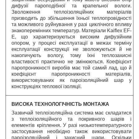
дифузії пароподібної та крапельної вологи.
Зволоження теплоізоляційних матеріалів
призводить до збільшення їхньої теплопровідності
та можливого руйнування у разі циклічного впливу
знакоперемінних температур. Матеріали Kaiflex EF-
E, що характеризуються високим дифузійним
опором, у процесі експлуатації в межах терміну
експлуатації конструкції не зволожуються й не
накопичують вологу, тому їхні теплозахисні
властивості практично не змінюються. Коефіцієнт
паропроникності виробів має той самий лад, що й
коефіцієнт паропроникності матеріалів,
використовуваних як пароізоляційний шар у
конструкціях теплової ізоляції.
ВИСОКА ТЕХНОЛОГІЧНІСТЬ МОНТАЖА
Зазвичай теплоізоляційна система має складатися
з теплоізоляційного та покривного шарів і
елементів кріплення. У разі низькотемпературного
застосування необхідно також використовувати
пароізоляційний і захисний шари. Оскільки