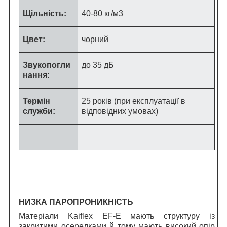
Щільність:
40-80 кг/м
3
Цвет:
чорний
Звукопогли
до 35 дБ
нання:
Термін
25 років (при експлуатації в
служби:
відповідних умовах)
НИЗКА ПАРОПРОНИКНІСТЬ
Матеріали Kaiflex EF-E мають структуру із
закритими осередками й тому мають високий опір