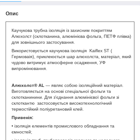
Опис
Каучукова трубна ізоляція із захисним покриттям
Алюхолст (склотканина, алюмінієва фольга, ПЕТФ плівка)
для зовнішнього застосування.
Використовується каучукова ізоляція Kaiflex ST (
Гермоваія), приклеюється шар алюхолста, матеріал, який
чудово витримує атмосферне осадження, УФ
випромінювання.
Алюхолст®
AL
— являє собою ізоляційний матеріал.
Виготовляється на основі спеціальної фольги та
склотканинини. Для з'єднання алюмінієвої фольги зі
склоткантю застосовується високотехнологічний
термостійкий поліуретановий клей.
Привенія:
• ізоляція елементів промислового обладнання та
ємностей;