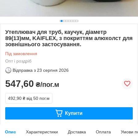
Утеплювач для труб, каучук, діаметр
89(13)мм, KAIFLEX, з покриттям алюхолст для
зовнішнього застосування.
Під замовлення
Опт і роздріб
Відправка з
23 серпня 2026
547,60
₴/пог.м
492,90 ₴
від 50 пог.м
Купити
Опис
Характеристики
Доставка
Оплата
Умови п