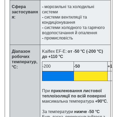
Сфера
-
морозильні та холодильні
застосуванн
системи
я:
-
системи вентиляції та
кондиціонування
-
системи холодного та гарячого
водопостачання й опалення
-
промисловість
Діапазон
Kaiflex EF-E:
от -50 °C (-200 °C)
робочих
до +110 °C
температур,
-200
-50
+110
°C:
При
приклеювання листової
теплоізоляції по всій поверхні
максимальна температура
+90°C
.
За температури
нижче -50 °C
Будь ласка, проконсультуйтеся з