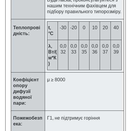
нашим технічним фахівцем для
підбору правильного типорозміру.
Теплопрові
t,
-30
-20
0
10
20
40
дність:
°C
λ,
0,0
0,0
0,0
0,0
0,0
0,0
Вт/(
32
33
35
36
37
39
м*К
)
Коефіцієнт
μ ≥ 8000
опору
дифузії
водяної
пари:
Пожежобезп
Г1, не підтримує горіння
ека: