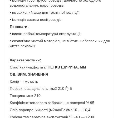
• ізоляція труб, трубопроводів гарячого та холодного
водопостачання, паропроводів.
• як захисний шар для технічної ізоляції;
• ізоляція систем повітроводів.
Переваги:
• високі робочі температури експлуатації;
• екологічно чистий матеріал, не містить небезпечних для
життя речовин.
Характеристики:
Склотканина,фольга, ПЕТ
КВ ШИРИНА, ММ
ОД. ВИМ. ЗНАЧЕННЯ
Колір — металік
Поверхнева щільність г/м2 210 Ѓ} 5
Товщина мкм 210
Коефіцієнт теплового зображення поверхні % 95
Опір паропроникності (м2×ч×Па)/мг 10 — 10,4
Робоча температура експлуатації °C -40 — +200