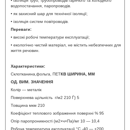
• ізоляція труб, трубопроводів гарячого та холодного
водопостачання, паропроводів.
• як захисний шар для технічної ізоляції;
• ізоляція систем повітроводів.
Переваги:
• високі робочі температури експлуатації;
• екологічно чистий матеріал, не містить небезпечних для
життя речовин.
Характеристики:
Склотканина,фольга, ПЕТ
КВ ШИРИНА, ММ
ОД. ВИМ. ЗНАЧЕННЯ
Колір — металік
Поверхнева щільність г/м2 210 Ѓ} 5
Товщина мкм 210
Коефіцієнт теплового зображення поверхні % 95
Опір паропроникності (м2×ч×Па)/мг 10 — 10,4
Робоча температура експлуатації °C -40 — +200