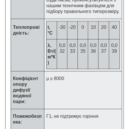
нашим технічним фахівцем для
підбору правильного типорозміру.
Теплопрові
t,
-30
-20
0
10
20
40
дність:
°C
λ,
0,0
0,0
0,0
0,0
0,0
0,0
Вт/(
32
33
35
36
37
39
м*К
)
Коефіцієнт
μ ≥ 8000
опору
дифузії
водяної
пари:
Пожежобезп
Г1, не підтримує горіння
ека: