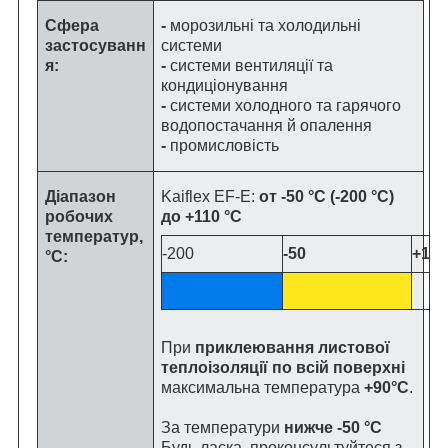
Сфера
-
морозильні та холодильні
застосуванн
системи
я:
-
системи вентиляції та
кондиціонування
-
системи холодного та гарячого
водопостачання й опалення
-
промисловість
Діапазон
Kaiflex EF-E:
от -50 °C (-200 °C)
робочих
до +110 °C
температур,
-200
-50
+110
°C:
При
приклеювання листової
теплоізоляції по всій поверхні
максимальна температура
+90°C
.
За температури
нижче -50 °C
Будь ласка, проконсультуйтеся з