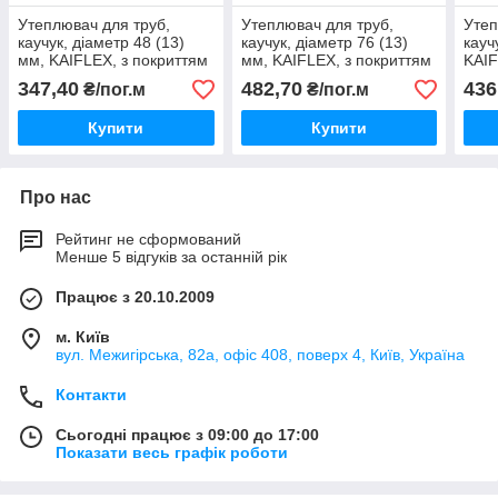
Утеплювач для труб,
Утеплювач для труб,
Утеп
каучук, діаметр 48 (13)
каучук, діаметр 76 (13)
кауч
мм, KAIFLEX, з покриттям
мм, KAIFLEX, з покриттям
KAIF
алюхолст для зовнішнього
алюхолст для зовнішнього
алюх
347,40
482,70
436
₴/пог.м
₴/пог.м
застосування.
застосування.
заст
Купити
Купити
Про нас
Рейтинг не сформований
Менше 5 відгуків за останній рік
Працює з 20.10.2009
м. Київ
вул. Межигірська, 82а, офіс 408, поверх 4, Київ, Україна
Контакти
Сьогодні працює з 09:00 до 17:00
Показати весь графік роботи