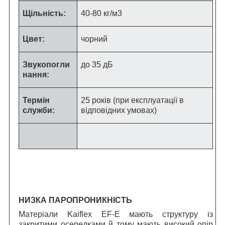
Щільність:
40-80 кг/м
3
Цвет:
чорний
Звукопогли
до 35 дБ
нання:
Термін
25 років (при експлуатації в
служби:
відповідних умовах)
НИЗКА ПАРОПРОНИКНІСТЬ
Матеріали Kaiflex EF-E мають структуру із
закритими осередками й тому мають високий опір