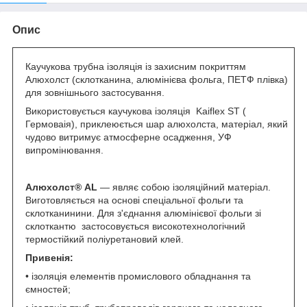
Опис
Каучукова трубна ізоляція із захисним покриттям
Алюхолст (склотканина, алюмінієва фольга, ПЕТФ плівка)
для зовнішнього застосування.
Використовується каучукова ізоляція Kaiflex ST (
Гермоваія), приклеюється шар алюхолста, матеріал, який
чудово витримує атмосферне осадження, УФ
випромінювання.
Алюхолст®
AL
— являє собою ізоляційний матеріал.
Виготовляється на основі спеціальної фольги та
склотканинини. Для з'єднання алюмінієвої фольги зі
склоткантю застосовується високотехнологічний
термостійкий поліуретановий клей.
Привенія:
• ізоляція елементів промислового обладнання та
ємностей;