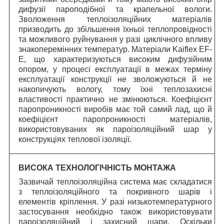
дифузії пароподібної та крапельної вологи.
Зволоження теплоізоляційних матеріалів
призводить до збільшення їхньої теплопровідності
та можливого руйнування у разі циклічного впливу
знакоперемінних температур. Матеріали Kaiflex EF-
E, що характеризуються високим дифузійним
опором, у процесі експлуатації в межах терміну
експлуатації конструкції не зволожуються й не
накопичують вологу, тому їхні теплозахисні
властивості практично не змінюються. Коефіцієнт
паропроникності виробів має той самий лад, що й
коефіцієнт паропроникності матеріалів,
використовуваних як пароізоляційний шар у
конструкціях теплової ізоляції.
ВИСОКА ТЕХНОЛОГІЧНІСТЬ МОНТАЖА
Зазвичай теплоізоляційна система має складатися
з теплоізоляційного та покривного шарів і
елементів кріплення. У разі низькотемпературного
застосування необхідно також використовувати
пароізоляційний і захисний шари. Оскільки