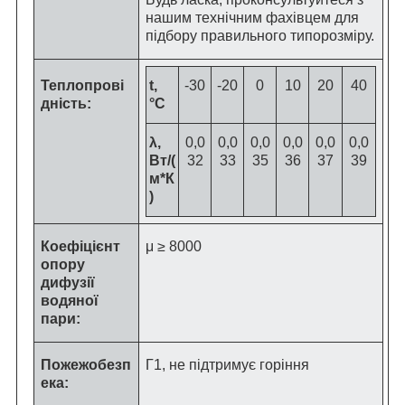
нашим технічним фахівцем для
підбору правильного типорозміру.
Теплопрові
t,
-30
-20
0
10
20
40
дність:
°C
λ,
0,0
0,0
0,0
0,0
0,0
0,0
Вт/(
32
33
35
36
37
39
м*К
)
Коефіцієнт
μ ≥ 8000
опору
дифузії
водяної
пари:
Пожежобезп
Г1, не підтримує горіння
ека: