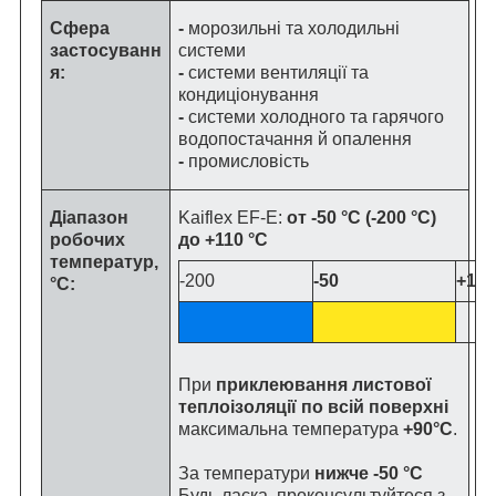
Сфера
-
морозильні та холодильні
застосуванн
системи
я:
-
системи вентиляції та
кондиціонування
-
системи холодного та гарячого
водопостачання й опалення
-
промисловість
Діапазон
Kaiflex EF-E:
от -50 °C (-200 °C)
робочих
до +110 °C
температур,
-200
-50
+110
°C:
При
приклеювання листової
теплоізоляції по всій поверхні
максимальна температура
+90°C
.
За температури
нижче -50 °C
Будь ласка, проконсультуйтеся з