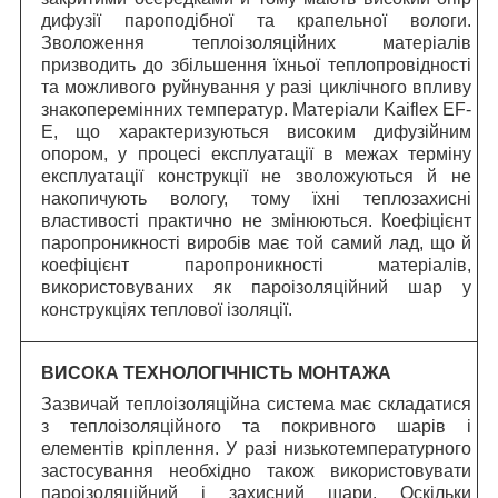
дифузії пароподібної та крапельної вологи.
Зволоження теплоізоляційних матеріалів
призводить до збільшення їхньої теплопровідності
та можливого руйнування у разі циклічного впливу
знакоперемінних температур. Матеріали Kaiflex EF-
E, що характеризуються високим дифузійним
опором, у процесі експлуатації в межах терміну
експлуатації конструкції не зволожуються й не
накопичують вологу, тому їхні теплозахисні
властивості практично не змінюються. Коефіцієнт
паропроникності виробів має той самий лад, що й
коефіцієнт паропроникності матеріалів,
використовуваних як пароізоляційний шар у
конструкціях теплової ізоляції.
ВИСОКА ТЕХНОЛОГІЧНІСТЬ МОНТАЖА
Зазвичай теплоізоляційна система має складатися
з теплоізоляційного та покривного шарів і
елементів кріплення. У разі низькотемпературного
застосування необхідно також використовувати
пароізоляційний і захисний шари. Оскільки