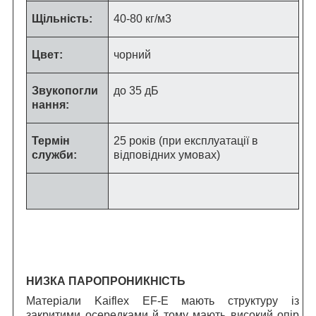
Щільність:
40-80 кг/м
3
Цвет:
чорний
Звукопогли
до 35 дБ
нання:
Термін
25 років (при експлуатації в
служби:
відповідних умовах)
НИЗКА ПАРОПРОНИКНІСТЬ
Матеріали Kaiflex EF-E мають структуру із
закритими осередками й тому мають високий опір