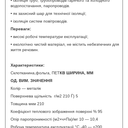
• ізоляція труб, трубопроводів гарячого та холодного
водопостачання, паропроводів.
• як захисний шар для технічної ізоляції;
• ізоляція систем повітроводів.
Переваги:
• високі робочі температури експлуатації;
• екологічно чистий матеріал, не містить небезпечних для
життя речовин.
Характеристики:
Склотканина,фольга, ПЕТ
КВ ШИРИНА, ММ
ОД. ВИМ. ЗНАЧЕННЯ
Колір — металік
Поверхнева щільність г/м2 210 Ѓ} 5
Товщина мкм 210
Коефіцієнт теплового зображення поверхні % 95
Опір паропроникності (м2×ч×Па)/мг 10 — 10,4
Робоча температура експлуатації °C -40 — +200