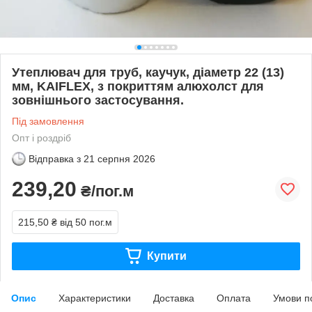
Утеплювач для труб, каучук, діаметр 22 (13)
мм, KAIFLEX, з покриттям алюхолст для
зовнішнього застосування.
Під замовлення
Опт і роздріб
Відправка з
21 серпня 2026
239,20
₴/пог.м
215,50 ₴
від 50 пог.м
Купити
Опис
Характеристики
Доставка
Оплата
Умови п