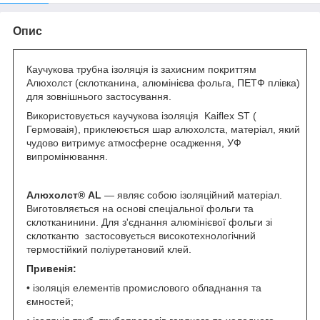
Опис
Каучукова трубна ізоляція із захисним покриттям
Алюхолст (склотканина, алюмінієва фольга, ПЕТФ плівка)
для зовнішнього застосування.
Використовується каучукова ізоляція Kaiflex ST (
Гермоваія), приклеюється шар алюхолста, матеріал, який
чудово витримує атмосферне осадження, УФ
випромінювання.
Алюхолст®
AL
— являє собою ізоляційний матеріал.
Виготовляється на основі спеціальної фольги та
склотканинини. Для з'єднання алюмінієвої фольги зі
склоткантю застосовується високотехнологічний
термостійкий поліуретановий клей.
Привенія:
• ізоляція елементів промислового обладнання та
ємностей;