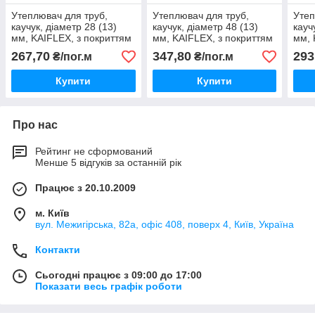
Утеплювач для труб,
Утеплювач для труб,
Утеп
каучук, діаметр 28 (13)
каучук, діаметр 48 (13)
кауч
мм, KAIFLEX, з покриттям
мм, KAIFLEX, з покриттям
мм, 
алюхолст для зовнішнього
алюхолст для зовнішнього
алюх
267,70
347,80
293
₴/пог.м
₴/пог.м
застосування.
застосування.
заст
Купити
Купити
Про нас
Рейтинг не сформований
Менше 5 відгуків за останній рік
Працює з 20.10.2009
м. Київ
вул. Межигірська, 82а, офіс 408, поверх 4, Київ, Україна
Контакти
Сьогодні працює з 09:00 до 17:00
Показати весь графік роботи