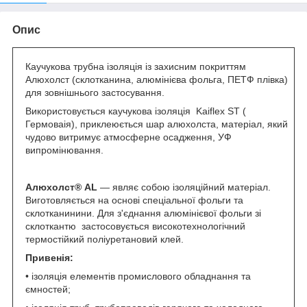
Опис
Каучукова трубна ізоляція із захисним покриттям
Алюхолст (склотканина, алюмінієва фольга, ПЕТФ плівка)
для зовнішнього застосування.
Використовується каучукова ізоляція Kaiflex ST (
Гермоваія), приклеюється шар алюхолста, матеріал, який
чудово витримує атмосферне осадження, УФ
випромінювання.
Алюхолст®
AL
— являє собою ізоляційний матеріал.
Виготовляється на основі спеціальної фольги та
склотканинини. Для з'єднання алюмінієвої фольги зі
склоткантю застосовується високотехнологічний
термостійкий поліуретановий клей.
Привенія:
• ізоляція елементів промислового обладнання та
ємностей;