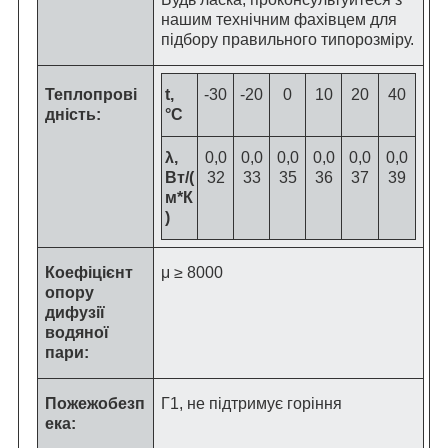
нашим технічним фахівцем для
підбору правильного типорозміру.
Теплопрові
t,
-30
-20
0
10
20
40
дність:
°C
λ,
0,0
0,0
0,0
0,0
0,0
0,0
Вт/(
32
33
35
36
37
39
м*К
)
Коефіцієнт
μ ≥ 8000
опору
дифузії
водяної
пари:
Пожежобезп
Г1, не підтримує горіння
ека: