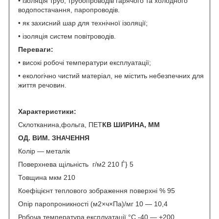
• ізоляція труб, трубопроводів гарячого та холодного
водопостачання, паропроводів.
• як захисний шар для технічної ізоляції;
• ізоляція систем повітроводів.
Переваги:
• високі робочі температури експлуатації;
• екологічно чистий матеріал, не містить небезпечних для
життя речовин.
Характеристики:
Склотканина,фольга, ПЕТ
КВ ШИРИНА, ММ
ОД. ВИМ. ЗНАЧЕННЯ
Колір — металік
Поверхнева щільність г/м2 210 Ѓ} 5
Товщина мкм 210
Коефіцієнт теплового зображення поверхні % 95
Опір паропроникності (м2×ч×Па)/мг 10 — 10,4
Робоча температура експлуатації °C -40 — +200