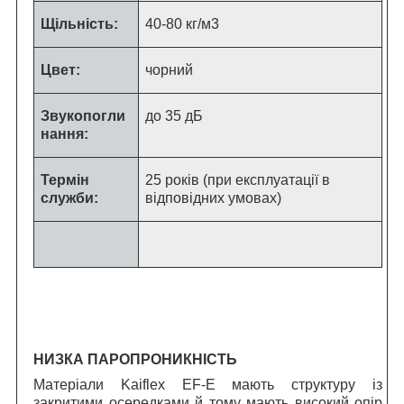
Щільність:
40-80 кг/м
3
Цвет:
чорний
Звукопогли
до 35 дБ
нання:
Термін
25 років (при експлуатації в
служби:
відповідних умовах)
НИЗКА ПАРОПРОНИКНІСТЬ
Матеріали Kaiflex EF-E мають структуру із
закритими осередками й тому мають високий опір