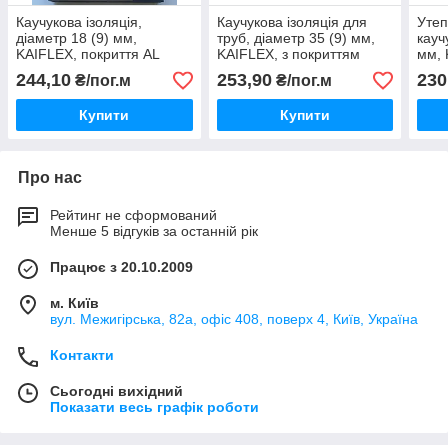
Каучукова ізоляція,
Каучукова ізоляція для
Утеп
діаметр 18 (9) мм,
труб, діаметр 35 (9) мм,
кауч
KAIFLEX, покриття AL
KAIFLEX, з покриттям
мм, 
PLAST, для зовнішнього
алюхолст для зовнішнього
алюх
244,10
253,90
230
₴/пог.м
₴/пог.м
застосування.
застосування.
заст
Купити
Купити
Про нас
Рейтинг не сформований
Менше 5 відгуків за останній рік
Працює з 20.10.2009
м. Київ
вул. Межигірська, 82а, офіс 408, поверх 4, Київ, Україна
Контакти
Сьогодні вихідний
Показати весь графік роботи