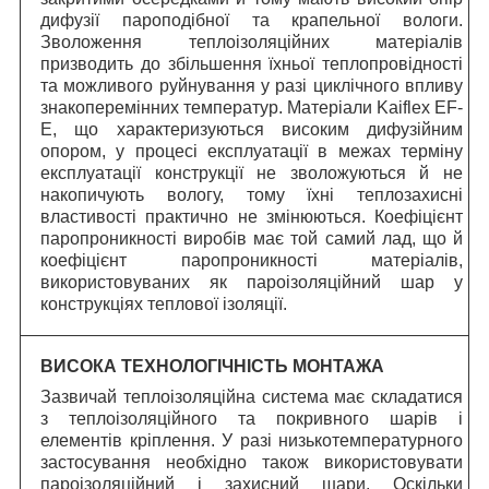
дифузії пароподібної та крапельної вологи.
Зволоження теплоізоляційних матеріалів
призводить до збільшення їхньої теплопровідності
та можливого руйнування у разі циклічного впливу
знакоперемінних температур. Матеріали Kaiflex EF-
E, що характеризуються високим дифузійним
опором, у процесі експлуатації в межах терміну
експлуатації конструкції не зволожуються й не
накопичують вологу, тому їхні теплозахисні
властивості практично не змінюються. Коефіцієнт
паропроникності виробів має той самий лад, що й
коефіцієнт паропроникності матеріалів,
використовуваних як пароізоляційний шар у
конструкціях теплової ізоляції.
ВИСОКА ТЕХНОЛОГІЧНІСТЬ МОНТАЖА
Зазвичай теплоізоляційна система має складатися
з теплоізоляційного та покривного шарів і
елементів кріплення. У разі низькотемпературного
застосування необхідно також використовувати
пароізоляційний і захисний шари. Оскільки