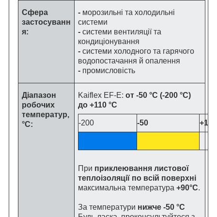
Сфера
-
морозильні та холодильні
застосуванн
системи
я:
-
системи вентиляції та
кондиціонування
-
системи холодного та гарячого
водопостачання й опалення
-
промисловість
Діапазон
Kaiflex EF-E:
от -50 °C (-200 °C)
робочих
до +110 °C
температур,
-200
-50
+110
°C:
При
приклеювання листової
теплоізоляції по всій поверхні
максимальна температура
+90°C
.
За температури
нижче -50 °C
Будь ласка, проконсультуйтеся з