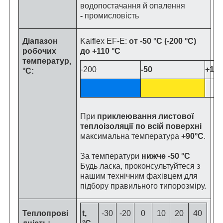
водопостачання й опалення
-
промисловість
Діапазон
Kaiflex EF-E:
от -50 °C (-200 °C)
робочих
до +110 °C
температур,
-200
-50
+110
°C:
При
приклеювання листової
теплоізоляції по всій поверхні
максимальна температура
+90°C
.
За температури
нижче -50 °C
Будь ласка, проконсультуйтеся з
нашим технічним фахівцем для
підбору правильного типорозміру.
Теплопрові
t,
-30
-20
0
10
20
40