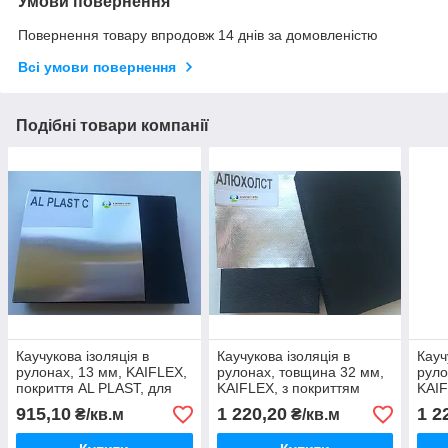
Умови повернення
Повернення товару впродовж 14 днів за домовленістю
Всі умови повернення
Подібні товари компанії
Каучукова ізоляція в
Каучукова ізоляція в
Кауч
рулонах, 13 мм, KAIFLEX,
рулонах, товщина 32 мм,
руло
покриття AL PLAST, для
KAIFLEX, з покриттям
KAIF
зовнішнього застосування.
алюхолст для зовнішнього
алюх
915,10
1 220,20
1 2
₴/кв.м
₴/кв.м
застосування.
заст