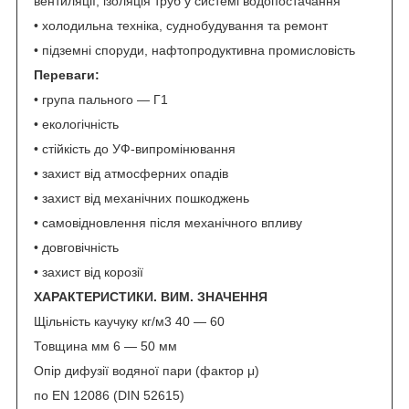
вентиляції, ізоляція труб у системі водопостачання
• холодильна техніка, суднобудування та ремонт
• підземні споруди, нафтопродуктивна промисловість
Переваги:
• група пального — Г1
• екологічність
• стійкість до УФ-випромінювання
• захист від атмосферних опадів
• захист від механічних пошкоджень
• самовідновлення після механічного впливу
• довговічність
• захист від корозії
ХАРАКТЕРИСТИКИ
. ВИМ. ЗНАЧЕННЯ
Щільність каучуку кг/м3 40 — 60
Товщина мм 6 — 50 мм
Опір дифузії водяної пари (фактор μ)
по EN 12086 (DIN 52615)