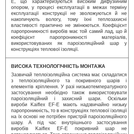
E, що характеризуються високим дифузійним
опором, у процесі експлуатації в межах терміну
експлуатації конструкції не зволожуються й не
накопичують вологу, тому їхні теплозахисні
властивості практично не змінюються. Коефіцієнт
паропроникності виробів має той самий лад, що й
коефіцієнт паропроникності матеріалів,
використовуваних як пароізоляційний шар у
конструкціях теплової ізоляції.
ВИСОКА ТЕХНОЛОГІЧНІСТЬ МОНТАЖА
Зазвичай теплоізоляційна система має складатися
з теплоізоляційного та покривного шарів і
елементів кріплення. У разі низькотемпературного
застосування необхідно також використовувати
пароізоляційний і захисний шари. Оскільки
вироби Kaiflex EF-E мають надзвичайно низьку
паропроникність, то в конструкціях теплової ізоляції
на їх основі не потрібен пристрій пароізоляційного
шару. А під час внутрішнього застосування
виробів Kaiflex EF-E покривний шар не