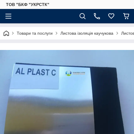
ТОВ "БКФ "УКРСТК"
Товари та послуги
Листова ізоляція каучукова
Листов