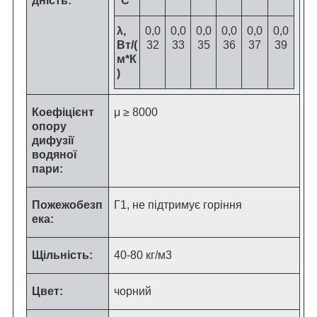
дність:
°C
λ,
0,0
0,0
0,0
0,0
0,0
0,0
Вт/(
32
33
35
36
37
39
м*К
)
Коефіцієнт
μ ≥ 8000
опору
дифузії
водяної
пари:
Пожежобезп
Г1, не підтримує горіння
ека:
Щільність:
40-80 кг/м
3
Цвет:
чорний