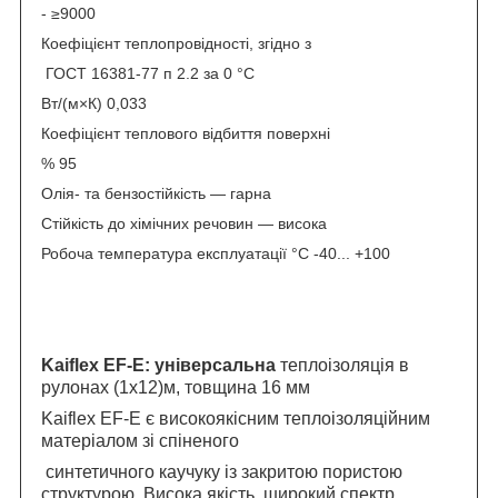
- ≥9000
Коефіцієнт теплопровідності, згідно з
ГОСТ 16381-77 п 2.2 за 0 °C
Вт/(м×К) 0,033
Коефіцієнт теплового відбиття поверхні
% 95
Олія- та бензостійкість — гарна
Стійкість до хімічних речовин — висока
Робоча температура експлуатації °C -40... +100
Kaiflex EF-E: універсальна
теплоізоляція в
рулонах (1х12)м, товщина 16 мм
Kaiflex EF-E є високоякісним теплоізоляційним
матеріалом зі спіненого
синтетичного каучуку із закритою пористою
структурою. Висока якість, широкий спектр