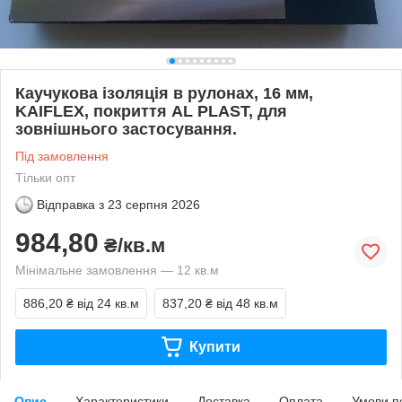
Каучукова ізоляція в рулонах, 16 мм,
KAIFLEX, покриття AL PLAST, для
зовнішнього застосування.
Під замовлення
Тільки опт
Відправка з
23 серпня 2026
984,80
₴/кв.м
Мінімальне замовлення — 12 кв.м
886,20 ₴
від 24 кв.м
837,20 ₴
від 48 кв.м
Купити
Опис
Характеристики
Доставка
Оплата
Умови п