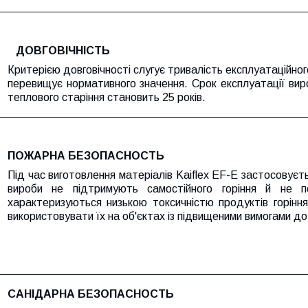
ДОВГОВІЧНІСТЬ
Критерією довговічності слугує тривалість експлуатаційног
перевищує нормативного значення.
C
рок експлуатації виро
теплового старіння становить 25 років.
ПОЖАРНА БЕЗОПАСНОСТЬ
Під час виготовлення матеріалів Kaiflex EF-E застосовуєть
вироби не підтримують самостійного горіння й не 
характеризуються низькою токсичністю продуктів горінн
використовувати їх на об'єктах із підвищеними вимогами д
САНІДАРНА БЕЗОПАСНОСТЬ