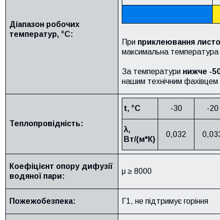
Діапазон робочих
температур, °C:
При
приклеювання листов
максимальна температур
За температури
нижче -50
нашим технічним фахівцем 
t, °C
-30
-20
Теплопровідність:
λ,
0,032
0,03
Вт/(м*К)
Коефіцієнт опору дифузії
μ ≥ 8000
водяної пари:
Пожежобезпека:
Г1, не підтримує горіння