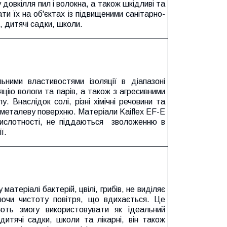
 довкілля пил і волокна, а також шкідливі та
и їх на об'єктах із підвищеними санітарно-
, дитячі садки, школи.
ьними властивостями ізоляції в діапазоні
цію вологи та парів, а також з агресивними
 Внаслідок солі, різні хімічні речовини та
 металеву поверхню. Матеріали Kaiflex EF-E
 кислотності, не піддаються зволоженню в
ї.
матеріалі бактерій, цвілі, грибів, не виділяє
уючи чистоту повітря, що вдихається. Це
ють змогу використовувати як ідеальний
дитячі садки, школи та лікарні, він також