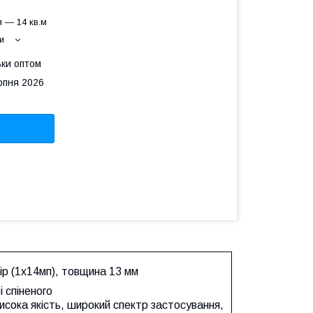
 — 14 кв.м
и
ьки оптом
рпня 2026
мір (1х14мп), товщина 13 мм
і спіненого
исока якість, широкий спектр застосування,