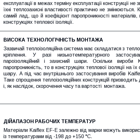
експлуатації в межах терміну експлуатації конструкції не
їхні теплозахисні властивості практично не змінюються. 
самий лад, що й коефіцієнт паропроникності матеріалів,
конструкціях теплової ізоляції.
ВИСОКА ТЕХНОЛОГІЧНІСТЬ МОНТАЖА
Зазвичай теплоізоляційна система має складатися з теплоі
кріплення. У разі низькотемпературного застосув
пароізоляційний і захисний шари. Оскільки вироби 
паропроникність, то в конструкціях теплової ізоляції на їх
шару. А під час внутрішнього застосування виробів Kaif
Таке спрощення теплоізоляційних конструкцій призводить 
і, як наслідок, скорочення часу та вартості монтажа.
ДІЙАПАЗОН РАБОЧИХ ТЕМПЕРАТУР
Матеріали Kaiflex EF-E залежно від марки можуть викорис
із температурами від -198 до +150 °C.