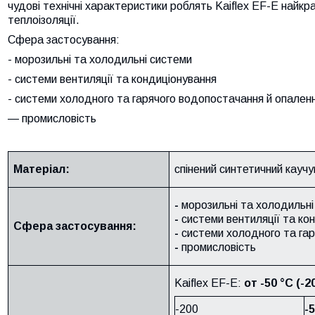
чудові технічні характеристики роблять Kaiflex EF-E найкр
теплоізоляції.
Сфера застосування:
- морозильні та холодильні системи
- системи вентиляції та кондиціонування
- системи холодного та гарячого водопостачання й опален
— промисловість
Матеріал:
спінений синтетичний каучу
-
морозильні та холодильні
-
системи вентиляції та ко
Сфера застосування:
-
системи холодного та гар
-
промисловість
Kaiflex EF-E:
от -50 °C (-2
-200
-