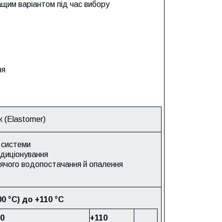
ащим варіантом під час вибору
ня
к (Elastomer)
 системи
ндиціонування
ячого водопостачання й опалення
00 °C) до +110 °C
50
+110