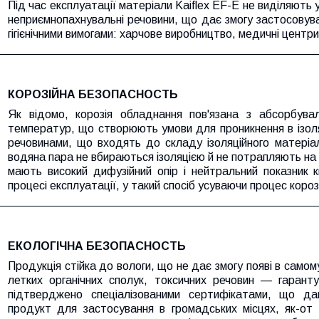
Під час експлуатації матеріали Kaiflex EF-E не виділяють у
неприємнопахнувальні речовини, що дає змогу застосовуват
гігієнічними вимогами: харчове виробництво, медичні центри
КОРОЗІЙНА БЕЗОПАСНОСТЬ
Як відомо, корозія обладнання пов'язана з абсорбувал
температур, що створюють умови для проникнення в ізоля
речовинами, що входять до складу ізоляційного матеріалу.
водяна пара не вбираються ізоляцією й не потрапляють на
мають високий дифузійний опір і нейтральний показник
процесі експлуатації, у такий спосіб усуваючи процес корозі
ЕКОЛОГІЧНА БЕЗОПАСНОСТЬ
Продукція стійка до вологи, що не дає змогу появі в самому 
летких органічних сполук, токсичних речовин — гарант
підтверджено спеціалізованими сертифікатами, що да
продукт для застосування в громадських місцях, як-от 