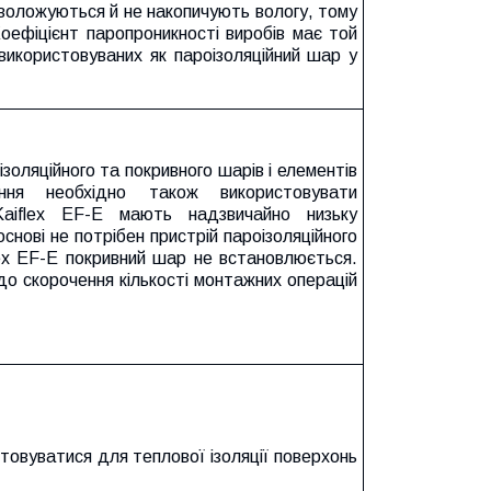
 зволожуються й не накопичують вологу, тому
Коефіцієнт паропроникності виробів має той
 використовуваних як пароізоляційний шар у
золяційного та покривного шарів і елементів
ання необхідно також використовувати
Kaiflex EF-E мають надзвичайно низьку
 основі не потрібен пристрій пароізоляційного
lex EF-E покривний шар не встановлюється.
до скорочення кількості монтажних операцій
товуватися для теплової ізоляції поверхонь