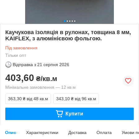
Каучукова ізоляція в рулонах, товщина 8 мм,
KAIFLEX, з алюмінієвою фольгою.
Під замовлення
Тільки опт
Відправка з
21 серпня 2026
403,60
₴/кв.м
Мінімальне замовлення — 12 кв.м
363,30 ₴
від 48 кв.м
343,10 ₴
від 96 кв.м
Купити
Опис
Характеристики
Доставка
Оплата
Умови п