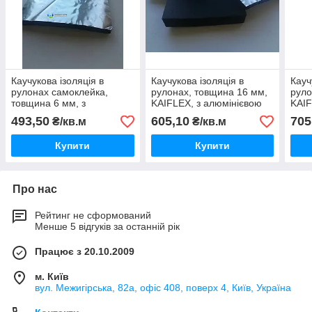
Каучукова ізоляція в
Каучукова ізоляція в
Кауч
рулонах самоклейка,
рулонах, товщина 16 мм,
руло
товщина 6 мм, з
KAIFLEX, з алюмінієвою
KAIF
алюмінієвою фольгою.
фольгою.
фол
493,50
605,10
705
₴/кв.м
₴/кв.м
Купити
Купити
Про нас
Рейтинг не сформований
Менше 5 відгуків за останній рік
Працює з 20.10.2009
м. Київ
вул. Межигірська, 82а, офіс 408, поверх 4, Київ, Україна