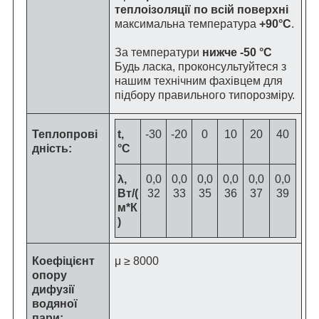
теплоізоляції по всій поверхні
максимальна температура
+90°C
.
За температури
нижче -50 °C
Будь ласка, проконсультуйтеся з
нашим технічним фахівцем для
підбору правильного типорозміру.
Теплопрові
t,
-30
-20
0
10
20
40
дність:
°C
λ,
0,0
0,0
0,0
0,0
0,0
0,0
Вт/(
32
33
35
36
37
39
м*К
)
Коефіцієнт
μ ≥ 8000
опору
дифузії
водяної
пари: