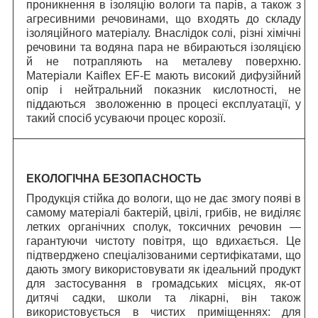
проникнення в ізоляцію вологи та парів, а також з
агресивними речовинами, що входять до складу
ізоляційного матеріалу. Внаслідок солі, різні хімічні
речовини та водяна пара не вбираються ізоляцією
й не потрапляють на металеву поверхню.
Матеріали Kaiflex EF-E мають високий дифузійний
опір і нейтральний показник кислотності, не
піддаються зволоженню в процесі експлуатації, у
такий спосіб усуваючи процес корозії.
ЕКОЛОГІЧНА БЕЗОПАСНОСТЬ
Продукція стійка до вологи, що не дає змогу появі в
самому матеріалі бактерій, цвілі, грибів, не виділяє
летких органічних сполук, токсичних речовин —
гарантуючи чистоту повітря, що вдихається. Це
підтверджено спеціалізованими сертифікатами, що
дають змогу використовувати як ідеальний продукт
для застосування в громадських місцях, як-от
дитячі садки, школи та лікарні, він також
використовується в чистих приміщеннях: для