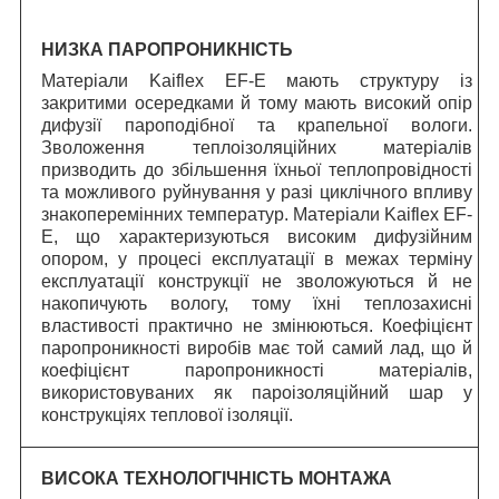
НИЗКА ПАРОПРОНИКНІСТЬ
Матеріали Kaiflex EF-E мають структуру із
закритими осередками й тому мають високий опір
дифузії пароподібної та крапельної вологи.
Зволоження теплоізоляційних матеріалів
призводить до збільшення їхньої теплопровідності
та можливого руйнування у разі циклічного впливу
знакоперемінних температур. Матеріали Kaiflex EF-
E, що характеризуються високим дифузійним
опором, у процесі експлуатації в межах терміну
експлуатації конструкції не зволожуються й не
накопичують вологу, тому їхні теплозахисні
властивості практично не змінюються. Коефіцієнт
паропроникності виробів має той самий лад, що й
коефіцієнт паропроникності матеріалів,
використовуваних як пароізоляційний шар у
конструкціях теплової ізоляції.
ВИСОКА ТЕХНОЛОГІЧНІСТЬ МОНТАЖА