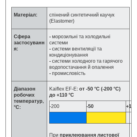
Матеріал:
спінений синтетичний каучук
(Elastomer)
Сфера
-
морозильні та холодильні
застосуванн
системи
я:
-
системи вентиляції та
кондиціонування
-
системи холодного та гарячого
водопостачання й опалення
-
промисловість
Діапазон
Kaiflex EF-E:
от -50 °C (-200 °C)
робочих
до +110 °C
температур,
-200
-50
+110
°C:
При
приклеювання листової