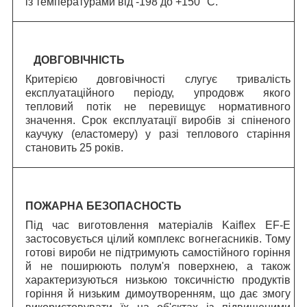
із температурами від -198 до +150 °C.
ДОВГОВІЧНІСТЬ
Критерією довговічності слугує тривалість
експлуатаційного періоду, упродовж якого
тепловий потік не перевищує нормативного
значення.
C
рок експлуатації виробів зі спіненого
каучуку (еластомеру) у разі теплового старіння
становить 25 років.
ПОЖАРНА БЕЗОПАСНОСТЬ
Під час виготовлення матеріалів Kaiflex EF-E
застосовується цілий комплекс вогнегасників. Тому
готові вироби не підтримують самостійного горіння
й не поширюють полум'я поверхнею, а також
характеризуються низькою токсичністю продуктів
горіння й низьким димоутворенням, що дає змогу