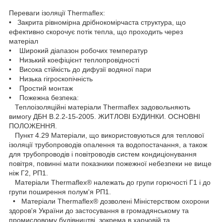
Переваги ізоляції Thermaflex:
• Закрита рівномірна дрібнокомірчаста структура, що
ефективно скорочує потік тепла, що проходить через
матеріал
• Широкий діапазон робочих температур
• Низький коефіцієнт теплопровідності
• Висока стійкість до дифузії водяної пари
• Низька гігроскопічність
• Простий монтаж
• Пожежна безпека:
Теплоізоляційні матеріали Thermaflex задовольняють
вимогу ДБН В.2.2-15-2005. ЖИТЛОВІ БУДИНКИ. ОСНОВНІ
ПОЛОЖЕННЯ.
Пункт 4.29 Матеріали, що використовуються для теплової
ізоляції трубопроводів опалення та водопостачання, а також
для трубопроводів і повітроводів систем кондиціонування
повітря, повинні мати показники пожежної небезпеки не вище
ніж Г2, РП1.
Матеріали Thermaflex® належать до групи горючості Г1 і до
групи поширення полум'я РП1.
• Матеріали Thermaflex® дозволені Міністерством охорони
здоров'я України до застосування в громадянському та
промисловому будівництві, зокрема в харчовій та