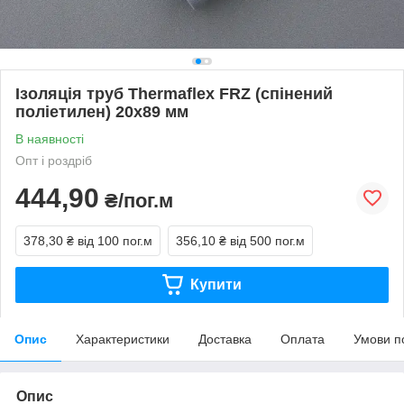
Ізоляція труб Thermaflex FRZ (спінений
поліетилен) 20х89 мм
В наявності
Опт і роздріб
444,90
₴/пог.м
378,30 ₴
від 100 пог.м
356,10 ₴
від 500 пог.м
Купити
Опис
Характеристики
Доставка
Оплата
Умови п
Опис