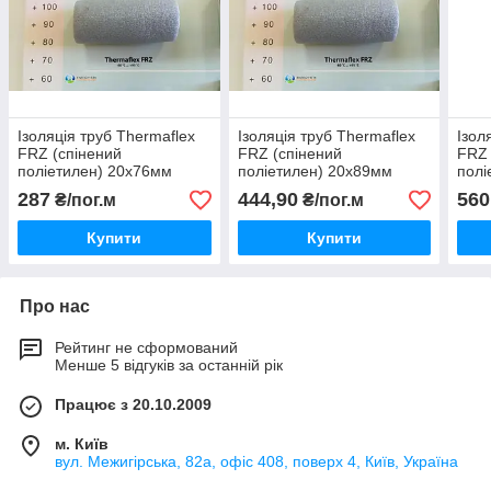
Ізоляція труб Thermaflex
Ізоляція труб Thermaflex
Ізол
FRZ (спінений
FRZ (спінений
FRZ 
поліетилен) 20х76мм
поліетилен) 20х89мм
полі
287
444,90
560
₴/пог.м
₴/пог.м
Купити
Купити
Про нас
Рейтинг не сформований
Менше 5 відгуків за останній рік
Працює з 20.10.2009
м. Київ
вул. Межигірська, 82а, офіс 408, поверх 4, Київ, Україна