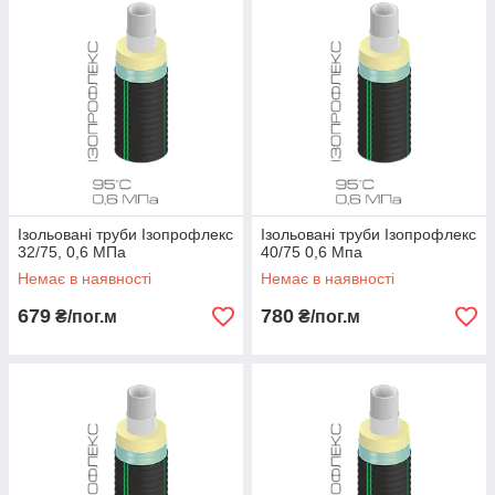
можна плавно обходити перешкоди (споруди, комунікації,
дерева). Труби не схильні до зовнішньої і внутрішньої корозії,
їх пропускна здатність зберігається протягом всього терміну
експлуатації (не менше 50 років). Швидкість монтажу в 5-10
разів вище в порівнянні зі сталевими предизолированными
трубами. Мала вага істотно полегшує транспортування і
монтаж труб.
Ізольовані труби Ізопрофлекс
Ізольовані труби Ізопрофлекс
32/75, 0,6 МПа
40/75 0,6 Мпа
Немає в наявності
Немає в наявності
679
780
₴/пог.м
₴/пог.м