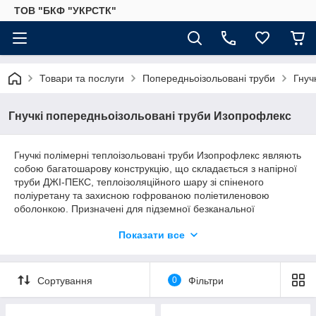
ТОВ "БКФ "УКРСТК"
Товари та послуги
Попередньоізольовані труби
Гнуч
Гнучкі попередньоізольовані труби Изопрофлекс
Гнучкі полімерні теплоізольовані труби Изопрофлекс являють
собою багатошарову конструкцію, що складається з напірної
труби ДЖІ-ПЕКС, теплоізоляційного шару зі спіненого
поліуретану та захисною гофрованою поліетиленовою
оболонкою. Призначені для підземної безканальної
прокладки мереж гарячого водопостачання, опалення,
Показати все
холодного водопостачання. Забезпечують рівень теплових
втрат у мережах не більше 3%. Труби можна використовувати
в різних геологічних умовах з сейсмічністю до 9 балів,
оскільки вони володіють значною гнучкістю. Укладання можна
Сортування
0
Фільтри
виробляти без врахування теплового розширення труб, не
потрібно пристрій компенсаторів, відводів і нерухомих опор,