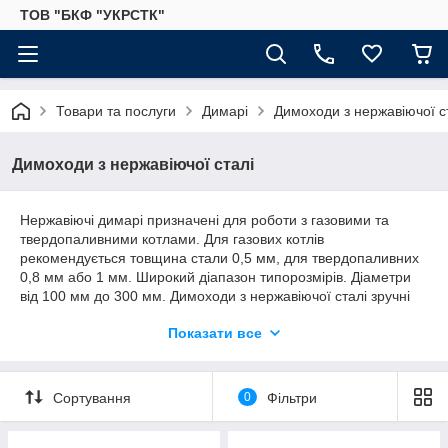
ТОВ "БКФ "УКРСТК"
Товари та послуги
Димарі
Димоходи з нержавіючої с
Димоходи з нержавіючої сталі
Нержавіючі димарі призначені для роботи з газовими та
твердопаливними котлами. Для газових котлів
рекомендується товщина стали 0,5 мм, для твердопаливних
0,8 мм або 1 мм. Широкий діапазон типорозмірів. Діаметри
від 100 мм до 300 мм. Димоходи з нержавіючої сталі зручні
при монтажі і займають мінімум площі. Завдяки модульності
Показати все
(труби для димоходів довжиною 1 м, 0,5 м, 0,25 м) з
комплектуючих можна зібрати димар для котла будь-якої
конфігурації. Одностінні димоходи встановлюються в
існуючий цегляний димар або всередині приміщень з
Сортування
0
Фільтри
подальшою обшивкою вогнестійкими і термостійкими
матеріалами. Установка в існуючий цегляний димар